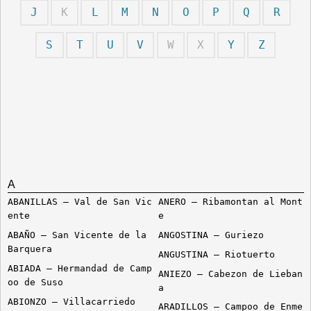
J
K
L
M
N
O
P
Q
R
S
T
U
V
W
X
Y
Z
A
ABANILLAS – Val de San Vic
ANERO – Ribamontan al Mont
ente
e
ABAÑO – San Vicente de la
ANGOSTINA – Guriezo
Barquera
ANGUSTINA – Riotuerto
ABIADA – Hermandad de Camp
ANIEZO – Cabezon de Lieban
oo de Suso
a
ABIONZO – Villacarriedo
ARADILLOS – Campoo de Enme