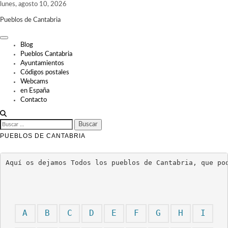
Skip
lunes, agosto 10, 2026
to
Pueblos de Cantabria
content
Blog
Pueblos Cantabria
Ayuntamientos
Códigos postales
Webcams
en España
Contacto
BUSCAR:
PUEBLOS DE CANTABRIA
Aquí os dejamos Todos los pueblos de Cantabria, que po
A
B
C
D
E
F
G
H
I