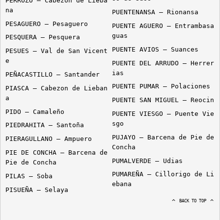
PERROZO – Cabezon de Lieba
na
PUENTENANSA – Rionansa
PESAGUERO – Pesaguero
PUENTE AGUERO – Entrambasa
guas
PESQUERA – Pesquera
PUENTE AVIOS – Suances
PESUES – Val de San Vicent
e
PUENTE DEL ARRUDO – Herrer
ias
PEÑACASTILLO – Santander
PUENTE PUMAR – Polaciones
PIASCA – Cabezon de Lieban
a
PUENTE SAN MIGUEL – Reocin
PIDO – Camaleño
PUENTE VIESGO – Puente Vie
sgo
PIEDRAHITA – Santoña
PUJAYO – Barcena de Pie de
PIERAGULLANO – Ampuero
Concha
PIE DE CONCHA – Barcena de
PUMALVERDE – Udias
Pie de Concha
PUMAREÑA – Cillorigo de Li
PILAS – Soba
ebana
PISUEÑA – Selaya
BACK TO TOP