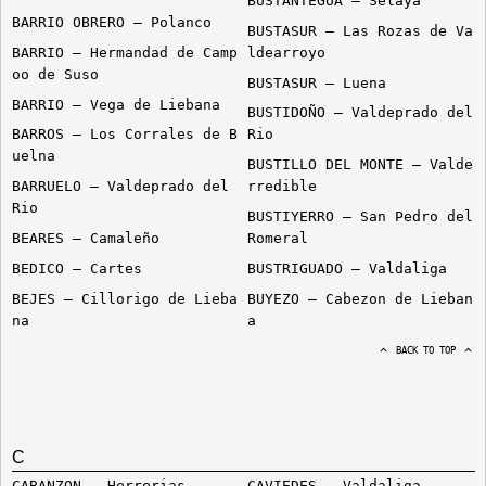
BUSTANTEGUA – Selaya
BARRIO OBRERO – Polanco
BUSTASUR – Las Rozas de Va
BARRIO – Hermandad de Camp
ldearroyo
oo de Suso
BUSTASUR – Luena
BARRIO – Vega de Liebana
BUSTIDOÑO – Valdeprado del
BARROS – Los Corrales de B
Rio
uelna
BUSTILLO DEL MONTE – Valde
BARRUELO – Valdeprado del
rredible
Rio
BUSTIYERRO – San Pedro del
BEARES – Camaleño
Romeral
BEDICO – Cartes
BUSTRIGUADO – Valdaliga
BEJES – Cillorigo de Lieba
BUYEZO – Cabezon de Lieban
na
a
BACK TO TOP
C
CABANZON – Herrerias
CAVIEDES – Valdaliga