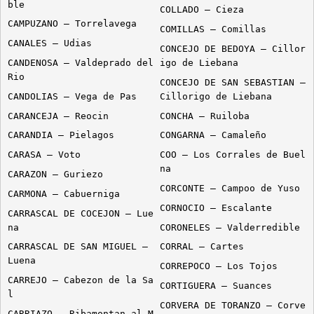
ble
COLLADO – Cieza
CAMPUZANO – Torrelavega
COMILLAS – Comillas
CANALES – Udias
CONCEJO DE BEDOYA – Cillor
CANDENOSA – Valdeprado del
igo de Liebana
Rio
CONCEJO DE SAN SEBASTIAN –
CANDOLIAS – Vega de Pas
Cillorigo de Liebana
CARANCEJA – Reocin
CONCHA – Ruiloba
CARANDIA – Pielagos
CONGARNA – Camaleño
CARASA – Voto
COO – Los Corrales de Buel
na
CARAZON – Guriezo
CORCONTE – Campoo de Yuso
CARMONA – Cabuerniga
CORNOCIO – Escalante
CARRASCAL DE COCEJON – Lue
na
CORONELES – Valderredible
CARRASCAL DE SAN MIGUEL –
CORRAL – Cartes
Luena
CORREPOCO – Los Tojos
CARREJO – Cabezon de la Sa
CORTIGUERA – Suances
l
CORVERA DE TORANZO – Corve
CARRIAZO – Ribamontan al M