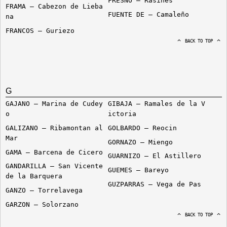
FRESNO – Rasines
FRAMA – Cabezon de Lieba
FUENTE DE – Camaleño
na
FRANCOS – Guriezo
BACK TO TOP
G
GAJANO – Marina de Cudey
GIBAJA – Ramales de la V
o
ictoria
GALIZANO – Ribamontan al
GOLBARDO – Reocin
Mar
GORNAZO – Miengo
GAMA – Barcena de Cicero
GUARNIZO – El Astillero
GANDARILLA – San Vicente
GUEMES – Bareyo
de la Barquera
GUZPARRAS – Vega de Pas
GANZO – Torrelavega
GARZON – Solorzano
BACK TO TOP