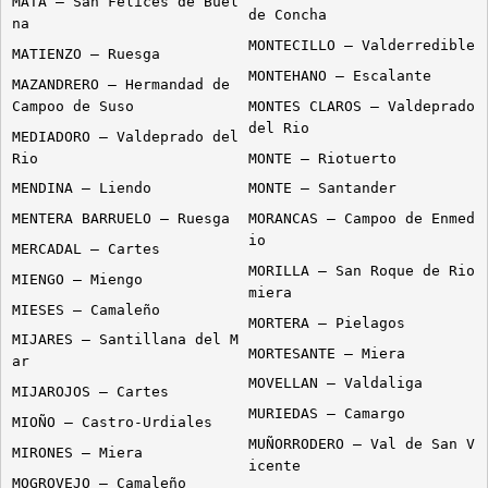
MATA – San Felices de Buel
de Concha
na
MONTECILLO – Valderredible
MATIENZO – Ruesga
MONTEHANO – Escalante
MAZANDRERO – Hermandad de
Campoo de Suso
MONTES CLAROS – Valdeprado
del Rio
MEDIADORO – Valdeprado del
Rio
MONTE – Riotuerto
MENDINA – Liendo
MONTE – Santander
MENTERA BARRUELO – Ruesga
MORANCAS – Campoo de Enmed
io
MERCADAL – Cartes
MORILLA – San Roque de Rio
MIENGO – Miengo
miera
MIESES – Camaleño
MORTERA – Pielagos
MIJARES – Santillana del M
MORTESANTE – Miera
ar
MOVELLAN – Valdaliga
MIJAROJOS – Cartes
MURIEDAS – Camargo
MIOÑO – Castro-Urdiales
MUÑORRODERO – Val de San V
MIRONES – Miera
icente
MOGROVEJO – Camaleño