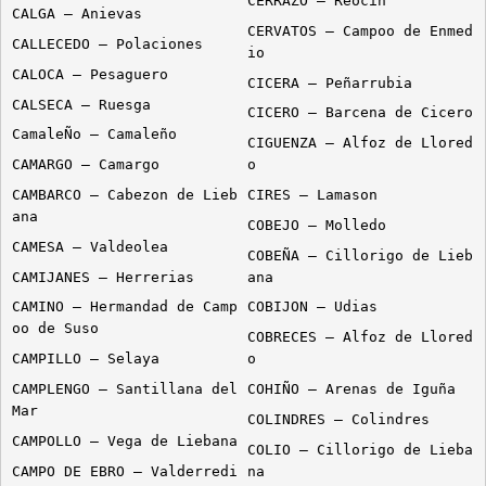
CERRAZO – Reocin
CALGA – Anievas
CERVATOS – Campoo de Enmed
CALLECEDO – Polaciones
io
CALOCA – Pesaguero
CICERA – Peñarrubia
CALSECA – Ruesga
CICERO – Barcena de Cicero
CamaleÑo – Camaleño
CIGUENZA – Alfoz de Llored
CAMARGO – Camargo
o
CAMBARCO – Cabezon de Lieb
CIRES – Lamason
ana
COBEJO – Molledo
CAMESA – Valdeolea
COBEÑA – Cillorigo de Lieb
CAMIJANES – Herrerias
ana
CAMINO – Hermandad de Camp
COBIJON – Udias
oo de Suso
COBRECES – Alfoz de Llored
CAMPILLO – Selaya
o
CAMPLENGO – Santillana del
COHIÑO – Arenas de Iguña
Mar
COLINDRES – Colindres
CAMPOLLO – Vega de Liebana
COLIO – Cillorigo de Lieba
CAMPO DE EBRO – Valderredi
na