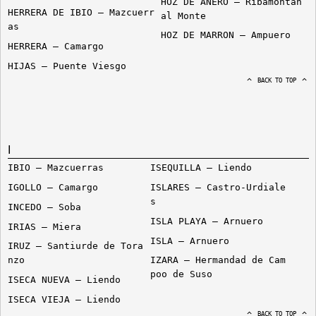
HOZ DE ANERO – Ribamontan
HERRERA DE IBIO – Mazcuerr
al Monte
as
HOZ DE MARRON – Ampuero
HERRERA – Camargo
HIJAS – Puente Viesgo
BACK TO TOP
I
IBIO – Mazcuerras
ISEQUILLA – Liendo
IGOLLO – Camargo
ISLARES – Castro-Urdiale
s
INCEDO – Soba
ISLA PLAYA – Arnuero
IRIAS – Miera
ISLA – Arnuero
IRUZ – Santiurde de Tora
nzo
IZARA – Hermandad de Cam
poo de Suso
ISECA NUEVA – Liendo
ISECA VIEJA – Liendo
BACK TO TOP