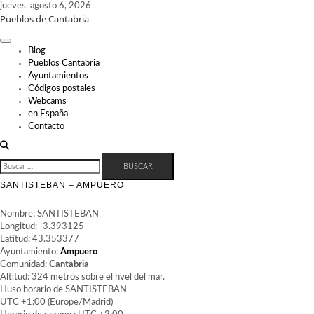
Skip
jueves, agosto 6, 2026
Pueblos de Cantabria
to
content
Blog
Pueblos Cantabria
Ayuntamientos
Códigos postales
Webcams
en España
Contacto
BUSCAR:
SANTISTEBAN – AMPUERO
Nombre: SANTISTEBAN
Longitud: -3.393125
Latitud: 43.353377
Ayuntamiento:
Ampuero
Comunidad:
Cantabria
Altitud: 324 metros sobre el nvel del mar.
Huso horario de SANTISTEBAN
UTC +1:00 (Europe/Madrid)