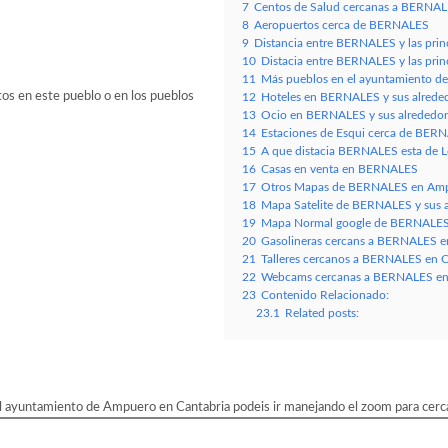
7
Centos de Salud cercanas a BERNAL
8
Aeropuertos cerca de BERNALES
9
Distancia entre BERNALES y las prin
10
Distacia entre BERNALES y las prin
11
Más pueblos en el ayuntamiento d
tos en este pueblo o en los pueblos
12
Hoteles en BERNALES y sus alrede
13
Ocio en BERNALES y sus alrededor
14
Estaciones de Esqui cerca de BER
15
A que distacia BERNALES esta de Los
16
Casas en venta en BERNALES
17
Otros Mapas de BERNALES en Ampu
18
Mapa Satelite de BERNALES y sus 
19
Mapa Normal google de BERNALES 
20
Gasolineras cercans a BERNALES en
21
Talleres cercanos a BERNALES en C
22
Webcams cercanas a BERNALES en 
23
Contenido Relacionado:
23.1
Related posts:
ayuntamiento de Ampuero en Cantabria podeis ir manejando el zoom para cercar