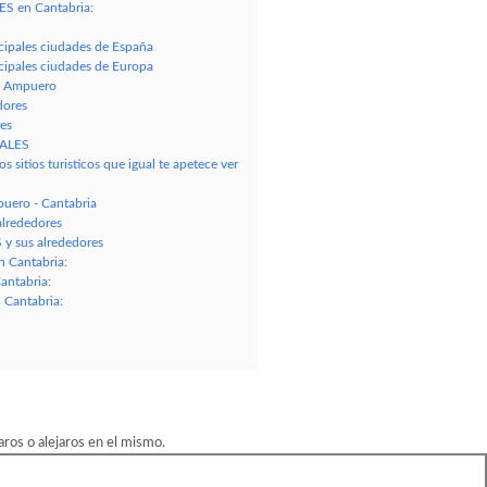
ES en Cantabria:
cipales ciudades de España
cipales ciudades de Europa
e Ampuero
dores
es
NALES
 sitios turisticos que igual te apetece ver
ero - Cantabria
alrededores
y sus alrededores
 Cantabria:
antabria:
Cantabria:
os o alejaros en el mismo.