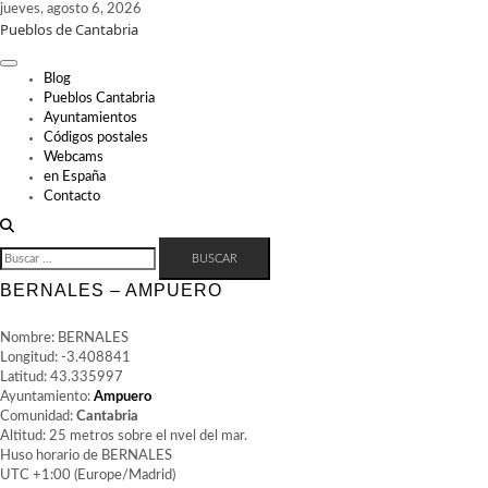
Skip
jueves, agosto 6, 2026
Pueblos de Cantabria
to
content
Blog
Pueblos Cantabria
Ayuntamientos
Códigos postales
Webcams
en España
Contacto
BUSCAR:
BERNALES – AMPUERO
Nombre: BERNALES
Longitud: -3.408841
Latitud: 43.335997
Ayuntamiento:
Ampuero
Comunidad:
Cantabria
Altitud: 25 metros sobre el nvel del mar.
Huso horario de BERNALES
UTC +1:00 (Europe/Madrid)