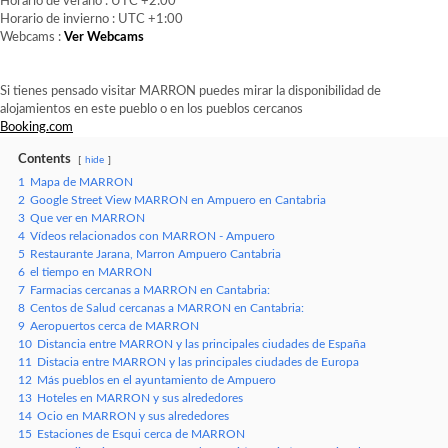
Horario de verano : UTC +2:00
Horario de invierno : UTC +1:00
Webcams :
Ver Webcams
Si tienes pensado visitar MARRON puedes mirar la disponibilidad de
alojamientos en este pueblo o en los pueblos cercanos
Booking.com
Contents
hide
1
Mapa de MARRON
2
Google Street View MARRON en Ampuero en Cantabria
3
Que ver en MARRON
4
Vídeos relacionados con MARRON - Ampuero
5
Restaurante Jarana, Marron Ampuero Cantabria
6
el tiempo en MARRON
7
Farmacias cercanas a MARRON en Cantabria:
8
Centos de Salud cercanas a MARRON en Cantabria:
9
Aeropuertos cerca de MARRON
10
Distancia entre MARRON y las principales ciudades de España
11
Distacia entre MARRON y las principales ciudades de Europa
12
Más pueblos en el ayuntamiento de Ampuero
13
Hoteles en MARRON y sus alrededores
14
Ocio en MARRON y sus alrededores
15
Estaciones de Esqui cerca de MARRON