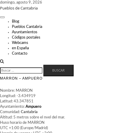
Skip
domingo, agosto 9, 2026
Pueblos de Cantabria
to
content
Blog
Pueblos Cantabria
Ayuntamientos
Códigos postales
Webcams
en España
Contacto
BUSCAR:
MARRON – AMPUERO
Nombre: MARRON
Longitud: -3.434919
Latitud: 43.347851
Ayuntamiento:
Ampuero
Comunidad:
Cantabria
Altitud: 5 metros sobre el nvel del mar.
Huso horario de MARRON
UTC +1:00 (Europe/Madrid)