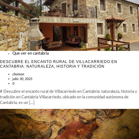
Que ver en cantabria
DESCUBRE EL ENCANTO RURAL DE VILLACARRIEDO EN
CANTABRIA: NATURALEZA, HISTORIA Y TRADICIÓN
chomon
julio 30, 2023
0
# Descubre el encanto rural de Villacarriedo en Cantabria: naturaleza, historia y
tradición en Cantabria Villacarriedo, ubicado en la comunidad autónoma de
Cantabria, es un […]