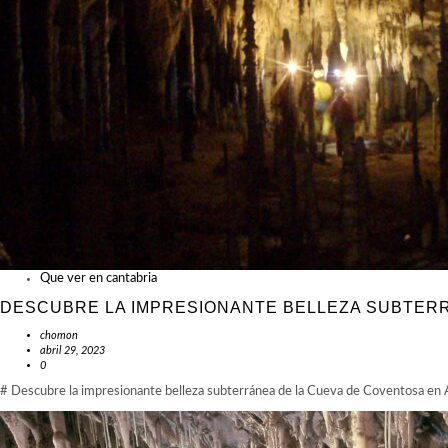
Que ver en cantabria
DESCUBRE LA IMPRESIONANTE BELLEZA SUBTER
chomon
abril 29, 2023
0
# Descubre la impresionante belleza subterránea de la Cueva de Coventosa en