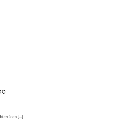
DO
bterráneo […]