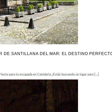
R DE SANTILLANA DEL MAR: EL DESTINO PERFECT
perfecto para tu escapada en Cantabria ¿Estás buscando un lugar para […]