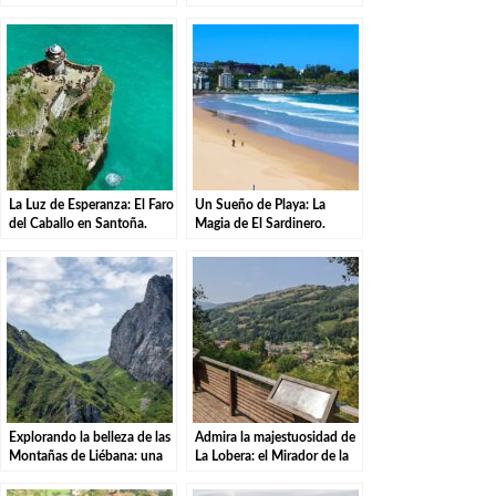
de las Sequías del Nansa en
el Puerto de San Glorio
Tudanca.
La Luz de Esperanza: El Faro
Un Sueño de Playa: La
del Caballo en Santoña.
Magia de El Sardinero.
Explorando la belleza de las
Admira la majestuosidad de
Montañas de Liébana: una
La Lobera: el Mirador de la
aventura en el Parque
Naturaleza.
Natural.