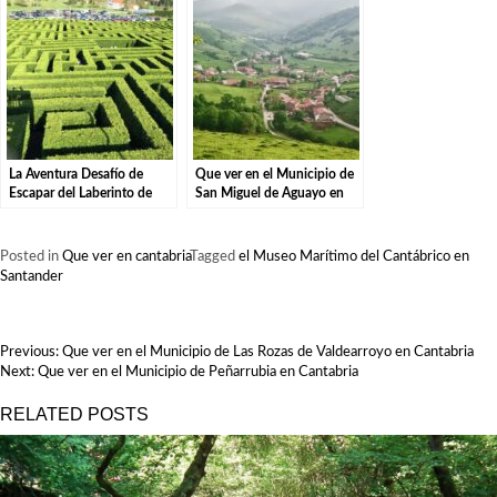
La Aventura Desafío de
Que ver en el Municipio de
Escapar del Laberinto de
San Miguel de Aguayo en
Villapresente.
Cantabria
Posted in
Que ver en cantabria
Tagged
el Museo Marítimo del Cantábrico en
Santander
NAVEGACIÓN
Previous:
Que ver en el Municipio de Las Rozas de Valdearroyo en Cantabria
DE
Next:
Que ver en el Municipio de Peñarrubia en Cantabria
ENTRADAS
RELATED POSTS