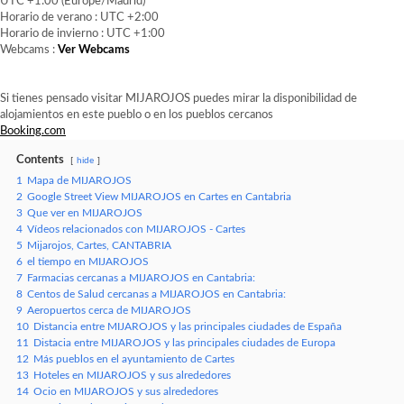
UTC +1:00 (Europe/Madrid)
Horario de verano : UTC +2:00
Horario de invierno : UTC +1:00
Webcams :
Ver Webcams
Si tienes pensado visitar MIJAROJOS puedes mirar la disponibilidad de
alojamientos en este pueblo o en los pueblos cercanos
Booking.com
Contents
hide
1
Mapa de MIJAROJOS
2
Google Street View MIJAROJOS en Cartes en Cantabria
3
Que ver en MIJAROJOS
4
Vídeos relacionados con MIJAROJOS - Cartes
5
Mijarojos, Cartes, CANTABRIA
6
el tiempo en MIJAROJOS
7
Farmacias cercanas a MIJAROJOS en Cantabria:
8
Centos de Salud cercanas a MIJAROJOS en Cantabria:
9
Aeropuertos cerca de MIJAROJOS
10
Distancia entre MIJAROJOS y las principales ciudades de España
11
Distacia entre MIJAROJOS y las principales ciudades de Europa
12
Más pueblos en el ayuntamiento de Cartes
13
Hoteles en MIJAROJOS y sus alrededores
14
Ocio en MIJAROJOS y sus alrededores