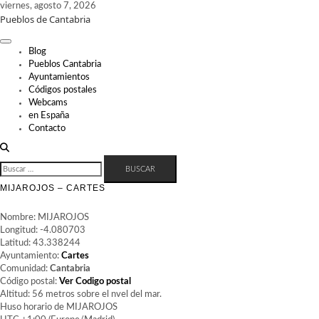
Skip
viernes, agosto 7, 2026
Pueblos de Cantabria
to
content
Blog
Pueblos Cantabria
Ayuntamientos
Códigos postales
Webcams
en España
Contacto
BUSCAR:
MIJAROJOS – CARTES
Nombre: MIJAROJOS
Longitud: -4.080703
Latitud: 43.338244
Ayuntamiento:
Cartes
Comunidad:
Cantabria
Código postal:
Ver Codigo postal
Altitud: 56 metros sobre el nvel del mar.
Huso horario de MIJAROJOS