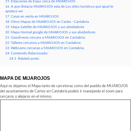
15
Estaciones de Esqui cerca de MIJAROJOS
16
A que distacia MIJAROJOS esta de Los sitios turisticos que igual te
apetece ver
17
Casas en venta en MIJAROJOS
18
Otros Mapas de MIJAROJOS en Cartes - Cantabria
19
Mapa Satelite de MIJAROJOS y sus alrededores
20
Mapa Normal google de MIJAROJOS y sus alrededores
21
Gasolineras cercans a MIJAROJOS en Cantabria:
22
Talleres cercanos a MIJAROJOS en Cantabria:
23
Webcams cercanas a MIJAROJOS en Cantabria:
24
Contenido Relacionado:
24.1
Related posts:
MAPA DE MIJAROJOS
Aqui os dejamos el Mapa tanto de carreteras como del pueblo de MIJAROJOS
del ayuntamiento de Cartes en Cantabria podeis ir manejando el zoom para
cercaros o alejaros en el mismo.