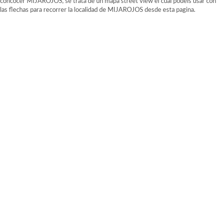
concocer MIJAROJOS, se trata de un mapa street view el cual podeis usar con
las flechas para recorrer la localidad de MIJAROJOS desde esta pagina.