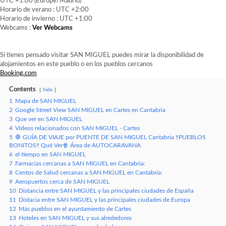
UTC +1:00 (Europe/Madrid)
Horario de verano : UTC +2:00
Horario de invierno : UTC +1:00
Webcams :
Ver Webcams
Si tienes pensado visitar SAN MIGUEL puedes mirar la disponibilidad de
alojamientos en este pueblo o en los pueblos cercanos
Booking.com
Contents
hide
1
Mapa de SAN MIGUEL
2
Google Street View SAN MIGUEL en Cartes en Cantabria
3
Que ver en SAN MIGUEL
4
Vídeos relacionados con SAN MIGUEL - Cartes
5
🛑 GUÍA DE VIAJE por PUENTE DE SAN MIGUEL Cantabria ‼️PUEBLOS
BONITOS‼️ Qué Ver🍿 Área de AUTOCARAVANA
6
el tiempo en SAN MIGUEL
7
Farmacias cercanas a SAN MIGUEL en Cantabria:
8
Centos de Salud cercanas a SAN MIGUEL en Cantabria:
9
Aeropuertos cerca de SAN MIGUEL
10
Distancia entre SAN MIGUEL y las principales ciudades de España
11
Distacia entre SAN MIGUEL y las principales ciudades de Europa
12
Más pueblos en el ayuntamiento de Cartes
13
Hoteles en SAN MIGUEL y sus alrededores