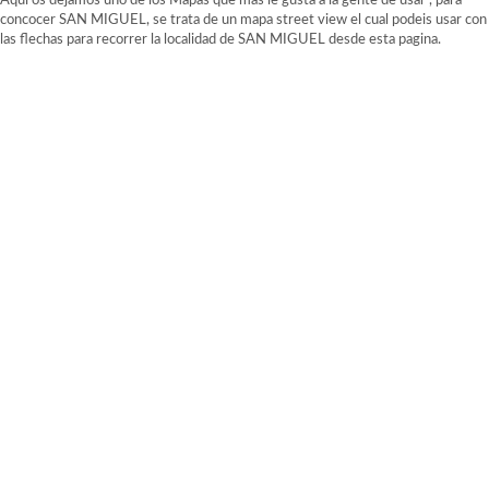
Aqui os dejamos uno de los Mapas que mas le gusta a la gente de usar , para
concocer SAN MIGUEL, se trata de un mapa street view el cual podeis usar con
las flechas para recorrer la localidad de SAN MIGUEL desde esta pagina.