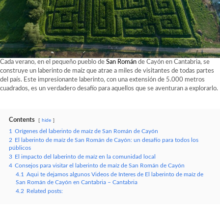
Cada verano, en el pequeño pueblo de
San Román
de Cayón en Cantabria, se
construye un laberinto de maíz que atrae a miles de visitantes de todas partes
del país. Este impresionante laberinto, con una extensión de 5.000 metros
cuadrados, es un verdadero desafío para aquellos que se aventuran a explorarlo.
Contents
hide
1
Orígenes del laberinto de maíz de San Román de Cayón
2
El laberinto de maíz de San Román de Cayón: un desafío para todos los
públicos
3
El impacto del laberinto de maíz en la comunidad local
4
Consejos para visitar el laberinto de maíz de San Román de Cayón
4.1
Aqui te dejamos algunos Videos de Interes de El laberinto de maíz de
San Román de Cayón en Cantabria – Cantabria
4.2
Related posts: