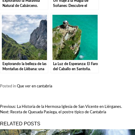
Explorando la Maravilla
Un Viaje a la Magia de
Natural de Cabárceno.
Soñanes: Descubre el
Misterio del Palacio
Explorando la belleza de las
La Luz de Esperanza: El Faro
Montañas de Liébana: una
del Caballo en Santoña.
aventura en el Parque
Natural.
Posted in
Que ver en cantabria
NAVEGACIÓN
Previous:
La Historia de la Hermosa Iglesia de San Vicente en Liérganes.
DE
Next:
Receta de Quesada Pasiega, el postre tipico de Cantabria
ENTRADAS
RELATED POSTS