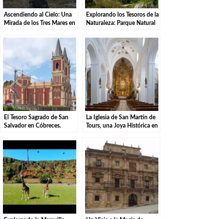
Ascendiendo al Cielo: Una
Explorando los Tesoros de la
Mirada de los Tres Mares en
Naturaleza: Parque Natural
el Puerto de San Glorio
de las Sequías del Nansa en
Tudanca.
El Tesoro Sagrado de San
La Iglesia de San Martín de
Salvador en Cóbreces.
Tours, una Joya Histórica en
Liérganes.