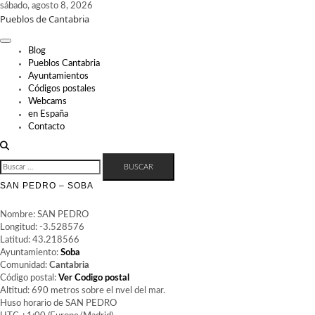
Skip
sábado, agosto 8, 2026
Pueblos de Cantabria
to
content
Blog
Pueblos Cantabria
Ayuntamientos
Códigos postales
Webcams
en España
Contacto
BUSCAR:
SAN PEDRO – SOBA
Nombre: SAN PEDRO
Longitud: -3.528576
Latitud: 43.218566
Ayuntamiento:
Soba
Comunidad:
Cantabria
Código postal:
Ver Codigo postal
Altitud: 690 metros sobre el nvel del mar.
Huso horario de SAN PEDRO