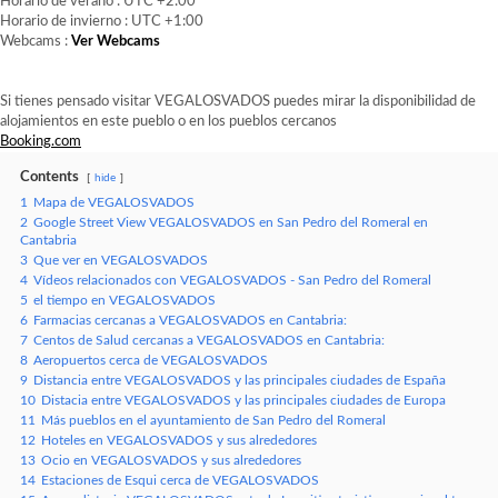
Horario de verano : UTC +2:00
Horario de invierno : UTC +1:00
Webcams :
Ver Webcams
Si tienes pensado visitar VEGALOSVADOS puedes mirar la disponibilidad de
alojamientos en este pueblo o en los pueblos cercanos
Booking.com
Contents
hide
1
Mapa de VEGALOSVADOS
2
Google Street View VEGALOSVADOS en San Pedro del Romeral en
Cantabria
3
Que ver en VEGALOSVADOS
4
Vídeos relacionados con VEGALOSVADOS - San Pedro del Romeral
5
el tiempo en VEGALOSVADOS
6
Farmacias cercanas a VEGALOSVADOS en Cantabria:
7
Centos de Salud cercanas a VEGALOSVADOS en Cantabria:
8
Aeropuertos cerca de VEGALOSVADOS
9
Distancia entre VEGALOSVADOS y las principales ciudades de España
10
Distacia entre VEGALOSVADOS y las principales ciudades de Europa
11
Más pueblos en el ayuntamiento de San Pedro del Romeral
12
Hoteles en VEGALOSVADOS y sus alrededores
13
Ocio en VEGALOSVADOS y sus alrededores
14
Estaciones de Esqui cerca de VEGALOSVADOS