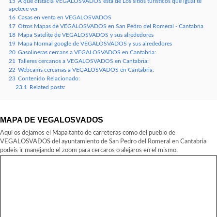
15
A que distacia VEGALOSVADOS esta de Los sitios turisticos que igual te
apetece ver
16
Casas en venta en VEGALOSVADOS
17
Otros Mapas de VEGALOSVADOS en San Pedro del Romeral - Cantabria
18
Mapa Satelite de VEGALOSVADOS y sus alrededores
19
Mapa Normal google de VEGALOSVADOS y sus alrededores
20
Gasolineras cercans a VEGALOSVADOS en Cantabria:
21
Talleres cercanos a VEGALOSVADOS en Cantabria:
22
Webcams cercanas a VEGALOSVADOS en Cantabria:
23
Contenido Relacionado:
23.1
Related posts:
MAPA DE VEGALOSVADOS
Aqui os dejamos el Mapa tanto de carreteras como del pueblo de
VEGALOSVADOS del ayuntamiento de San Pedro del Romeral en Cantabria
podeis ir manejando el zoom para cercaros o alejaros en el mismo.