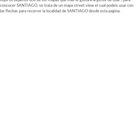
Aqui os dejamos uno de los Mapas que mas le gusta a la gente de usar , para
concocer SANTIAGO, se trata de un mapa street view el cual podeis usar con
las flechas para recorrer la localidad de SANTIAGO desde esta pagina.