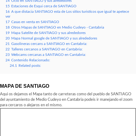
14
Ocio en SANTIAGO y sus alrededores
15
Estaciones de Esqui cerca de SANTIAGO
16
A que distacia SANTIAGO esta de Los sitios turisticos que igual te apetece
ver
17
Casas en venta en SANTIAGO
18
Otros Mapas de SANTIAGO en Medio Cudeyo - Cantabria
19
Mapa Satelite de SANTIAGO y sus alrededores
20
Mapa Normal google de SANTIAGO y sus alrededores
21
Gasolineras cercans a SANTIAGO en Cantabria:
22
Talleres cercanos a SANTIAGO en Cantabria:
23
Webcams cercanas a SANTIAGO en Cantabria:
24
Contenido Relacionado:
24.1
Related posts:
MAPA DE SANTIAGO
Aqui os dejamos el Mapa tanto de carreteras como del pueblo de SANTIAGO
del ayuntamiento de Medio Cudeyo en Cantabria podeis ir manejando el zoom
para cercaros o alejaros en el mismo.