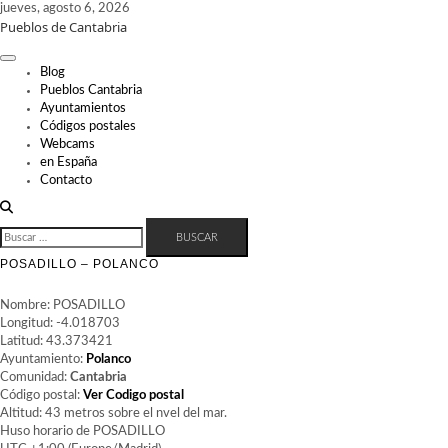
Skip
jueves, agosto 6, 2026
Pueblos de Cantabria
to
content
Blog
Pueblos Cantabria
Ayuntamientos
Códigos postales
Webcams
en España
Contacto
BUSCAR:
POSADILLO – POLANCO
Nombre: POSADILLO
Longitud: -4.018703
Latitud: 43.373421
Ayuntamiento:
Polanco
Comunidad:
Cantabria
Código postal:
Ver Codigo postal
Altitud: 43 metros sobre el nvel del mar.
Huso horario de POSADILLO