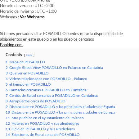
UTC +1:00 (Europe/Madrid)
Horario de verano : UTC +2:00
Horario de invierno : UTC +1:00
Webcams :
Ver Webcams
Si tienes pensado visitar POSADILLO puedes mirar la disponibilidad de
alojamientos en este pueblo o en los pueblos cercanos
Booking.com
Contents
hide
1
Mapa de POSADILLO
2
Google Street View POSADILLO en Polanco en Cantabria
3
Que ver en POSADILLO
4
Vídeos relacionados con POSADILLO - Polanco
5
el tiempo en POSADILLO
6
Farmacias cercanas a POSADILLO en Cantabria:
7
Centos de Salud cercanas a POSADILLO en Cantabria:
8
Aeropuertos cerca de POSADILLO
9
Distancia entre POSADILLO y las principales ciudades de España
10
Distacia entre POSADILLO y las principales ciudades de Europa
11
Más pueblos en el ayuntamiento de Polanco
12
Hoteles en POSADILLO y sus alrededores
13
Ocio en POSADILLO y sus alrededores
14
Estaciones de Esqui cerca de POSADILLO