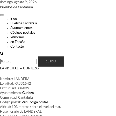
Skip
domingo, agosto 9, 2026
Pueblos de Cantabria
to
content
Blog
Pueblos Cantabria
Ayuntamientos
Códigos postales
Webcams
en España
Contacto
BUSCAR:
LANDERAL – GURIEZO
Nombre: LANDERAL
Longitud: -3.331542
Latitud: 43.336039
Ayuntamiento:
Guriezo
Comunidad:
Cantabria
Código postal:
Ver Codigo postal
Altitud: 103 metros sobre el nvel del mar.
Huso horario de LANDERAL