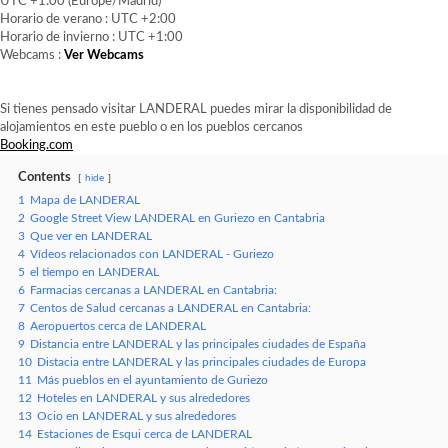
UTC +1:00 (Europe/Madrid)
Horario de verano : UTC +2:00
Horario de invierno : UTC +1:00
Webcams :
Ver Webcams
Si tienes pensado visitar LANDERAL puedes mirar la disponibilidad de
alojamientos en este pueblo o en los pueblos cercanos
Booking.com
Contents
hide
1
Mapa de LANDERAL
2
Google Street View LANDERAL en Guriezo en Cantabria
3
Que ver en LANDERAL
4
Vídeos relacionados con LANDERAL - Guriezo
5
el tiempo en LANDERAL
6
Farmacias cercanas a LANDERAL en Cantabria:
7
Centos de Salud cercanas a LANDERAL en Cantabria:
8
Aeropuertos cerca de LANDERAL
9
Distancia entre LANDERAL y las principales ciudades de España
10
Distacia entre LANDERAL y las principales ciudades de Europa
11
Más pueblos en el ayuntamiento de Guriezo
12
Hoteles en LANDERAL y sus alrededores
13
Ocio en LANDERAL y sus alrededores
14
Estaciones de Esqui cerca de LANDERAL