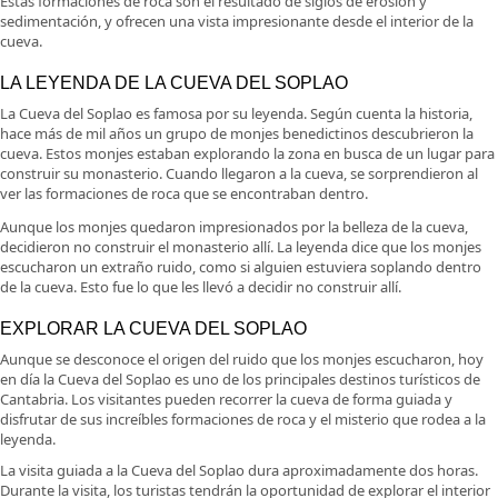
Estas formaciones de roca son el resultado de siglos de erosión y
sedimentación, y ofrecen una vista impresionante desde el interior de la
cueva.
LA LEYENDA DE LA CUEVA DEL SOPLAO
La Cueva del Soplao es famosa por su leyenda. Según cuenta la historia,
hace más de mil años un grupo de monjes benedictinos descubrieron la
cueva. Estos monjes estaban explorando la zona en busca de un lugar para
construir su monasterio. Cuando llegaron a la cueva, se sorprendieron al
ver las formaciones de roca que se encontraban dentro.
Aunque los monjes quedaron impresionados por la belleza de la cueva,
decidieron no construir el monasterio allí. La leyenda dice que los monjes
escucharon un extraño ruido, como si alguien estuviera soplando dentro
de la cueva. Esto fue lo que les llevó a decidir no construir allí.
EXPLORAR LA CUEVA DEL SOPLAO
Aunque se desconoce el origen del ruido que los monjes escucharon, hoy
en día la Cueva del Soplao es uno de los principales destinos turísticos de
Cantabria. Los visitantes pueden recorrer la cueva de forma guiada y
disfrutar de sus increíbles formaciones de roca y el misterio que rodea a la
leyenda.
La visita guiada a la Cueva del Soplao dura aproximadamente dos horas.
Durante la visita, los turistas tendrán la oportunidad de explorar el interior