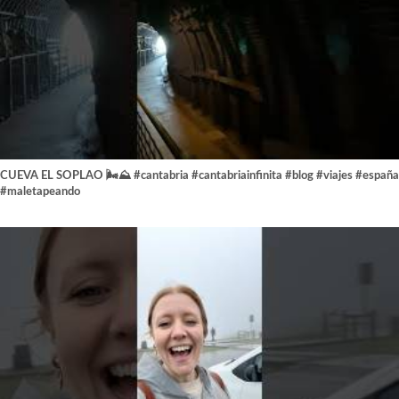
CUEVA EL SOPLAO 🌬️⛰️ #cantabria #cantabriainfinita #blog #viajes #españa
#maletapeando