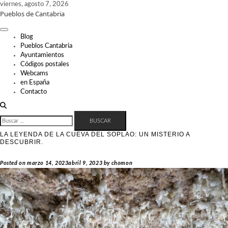
Skip
viernes, agosto 7, 2026
Pueblos de Cantabria
to
content
Blog
Pueblos Cantabria
Ayuntamientos
Códigos postales
Webcams
en España
Contacto
BUSCAR:
LA LEYENDA DE LA CUEVA DEL SOPLAO: UN MISTERIO A
DESCUBRIR.
Posted on
marzo 14, 2023
abril 9, 2023
by
chomon