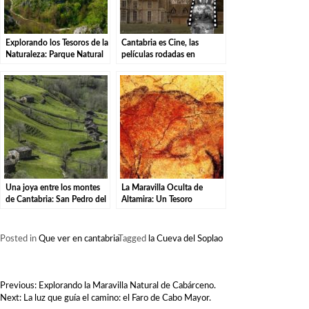
Explorando los Tesoros de la
Cantabria es Cine, las
Naturaleza: Parque Natural
películas rodadas en
de las Sequías del Nansa en
Cantabria
Tudanca.
Una joya entre los montes
La Maravilla Oculta de
de Cantabria: San Pedro del
Altamira: Un Tesoro
Romeral
Prehistórico Revelado.
Posted in
Que ver en cantabria
Tagged
la Cueva del Soplao
NAVEGACIÓN
Previous:
Explorando la Maravilla Natural de Cabárceno.
DE
Next:
La luz que guía el camino: el Faro de Cabo Mayor.
ENTRADAS