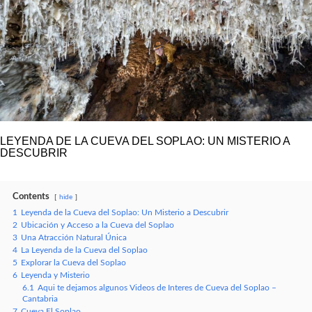
LEYENDA DE LA CUEVA DEL SOPLAO: UN MISTERIO A
DESCUBRIR
Contents
hide
1
Leyenda de la Cueva del Soplao: Un Misterio a Descubrir
2
Ubicación y Acceso a la Cueva del Soplao
3
Una Atracción Natural Única
4
La Leyenda de la Cueva del Soplao
5
Explorar la Cueva del Soplao
6
Leyenda y Misterio
6.1
Aqui te dejamos algunos Videos de Interes de Cueva del Soplao –
Cantabria
7
Cueva El Soplao