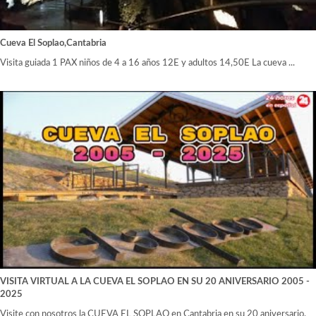
Cueva El Soplao,Cantabria
Visita guiada 1 PAX niños de 4 a 16 años 12E y adultos 14,50E La cueva ...
VISITA VIRTUAL A LA CUEVA EL SOPLAO EN SU 20 ANIVERSARIO 2005 -
2025
Visite con nosotros la CUEVA EL SOPLAO en Cantabria en su 20 aniversario.