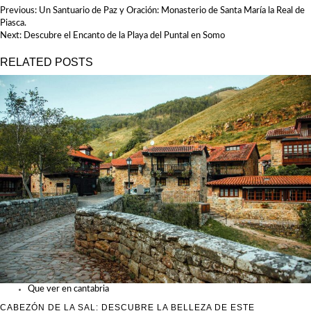
NAVEGACIÓN
Previous:
Un Santuario de Paz y Oración: Monasterio de Santa María la Real de
DE
Piasca.
ENTRADAS
Next:
Descubre el Encanto de la Playa del Puntal en Somo
RELATED POSTS
Que ver en cantabria
CABEZÓN DE LA SAL: DESCUBRE LA BELLEZA DE ESTE