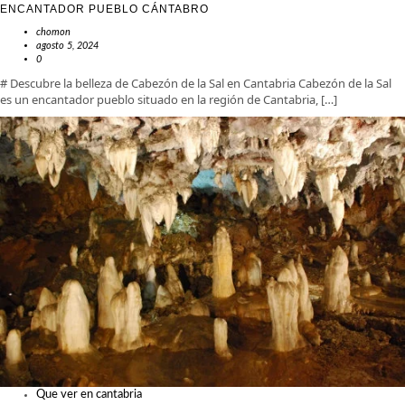
ENCANTADOR PUEBLO CÁNTABRO
chomon
agosto 5, 2024
0
# Descubre la belleza de Cabezón de la Sal en Cantabria Cabezón de la Sal
es un encantador pueblo situado en la región de Cantabria, […]
Que ver en cantabria