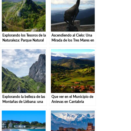
Explorando los Tesoros de la
Ascendiendo al Cielo: Una
Naturaleza: Parque Natural
Mirada de los Tres Mares en
de las Sequías del Nansa en
el Puerto de San Glorio
Tudanca.
Explorando la belleza de las
Que ver en el Municipio de
Montañas de Liébana: una
Anievas en Cantabria
aventura en el Parque
Natural.