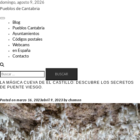
Skip
domingo, agosto 9, 2026
Pueblos de Cantabria
to
content
Blog
Pueblos Cantabria
Ayuntamientos
Códigos postales
Webcams
en España
Contacto
BUSCAR:
LA MÁGICA CUEVA DE EL CASTILLO: DESCUBRE LOS SECRETOS
DE PUENTE VIESGO.
Posted on
marzo 16, 2023
abril 9, 2023
by
chomon