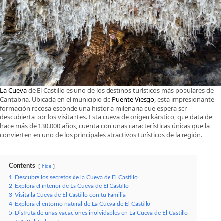
La Cueva
de El Castillo es uno de los destinos turísticos más populares de
Cantabria. Ubicada en el municipio de
Puente Viesgo
, esta impresionante
formación rocosa esconde una historia milenaria que espera ser
descubierta por los visitantes. Esta cueva de origen kárstico, que data de
hace más de 130.000 años, cuenta con unas características únicas que la
convierten en uno de los principales atractivos turísticos de la región.
Contents
hide
1
Descubre los secretos de la Cueva de El Castillo
2
Explora el interior de La Cueva de El Castillo
3
Visita la Cueva de El Castillo con tu Familia
4
Explora el entorno natural de La Cueva de El Castillo
5
Disfruta de unas vacaciones inolvidables en La Cueva de El Castillo