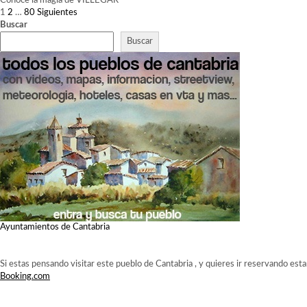
Conoce la magia de VILLEGAR
PAGINACIÓN
1
2
…
80
Siguientes
DE
Buscar
ENTRADAS
Buscar
Ayuntamientos de Cantabria
Si estas pensando visitar este pueblo de Cantabria , y quieres ir reservando est
Booking.com