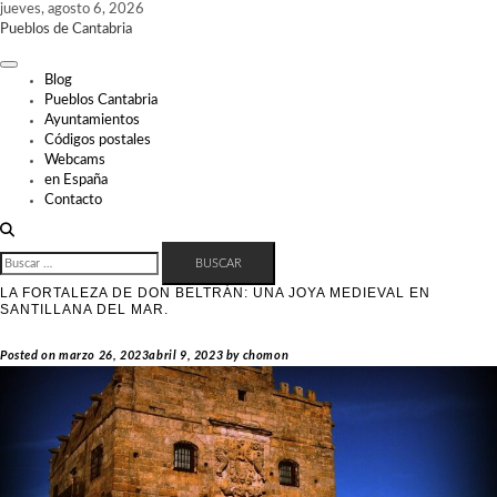
Skip
jueves, agosto 6, 2026
to
Pueblos de Cantabria
content
Blog
Pueblos Cantabria
Ayuntamientos
Códigos postales
Webcams
en España
Contacto
BUSCAR:
LA FORTALEZA DE DON BELTRÁN: UNA JOYA MEDIEVAL EN
SANTILLANA DEL MAR.
Posted on
marzo 26, 2023
abril 9, 2023
by
chomon