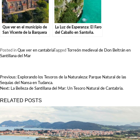
Que ver en el municipio de
La Luz de Esperanza: El Faro
San Vicente de la Barquera
del Caballo en Santoña.
en Cantabria
Posted in
Que ver en cantabria
Tagged
Torreón medieval de Don Beltrán en
Santillana del Mar
NAVEGACIÓN
Previous:
Explorando los Tesoros de la Naturaleza: Parque Natural de las
DE
Sequías del Nansa en Tudanca.
ENTRADAS
Next:
La Belleza de Santillana del Mar: Un Tesoro Natural de Cantabria.
RELATED POSTS