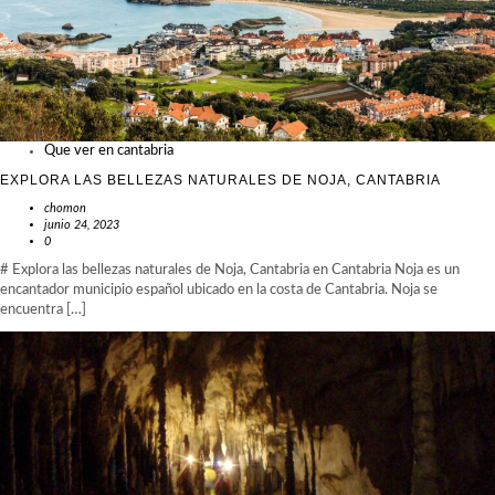
Que ver en cantabria
EXPLORA LAS BELLEZAS NATURALES DE NOJA, CANTABRIA
chomon
junio 24, 2023
0
# Explora las bellezas naturales de Noja, Cantabria en Cantabria Noja es un
encantador municipio español ubicado en la costa de Cantabria. Noja se
encuentra […]