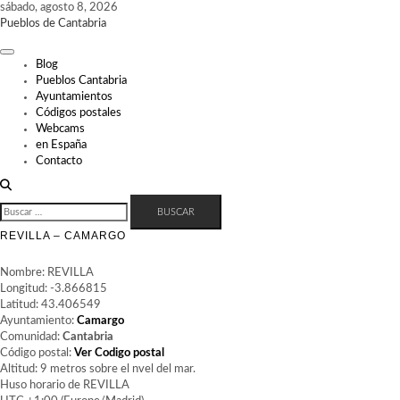
Skip
sábado, agosto 8, 2026
to
Pueblos de Cantabria
content
Blog
Pueblos Cantabria
Ayuntamientos
Códigos postales
Webcams
en España
Contacto
BUSCAR:
REVILLA – CAMARGO
Nombre: REVILLA
Longitud: -3.866815
Latitud: 43.406549
Ayuntamiento:
Camargo
Comunidad:
Cantabria
Código postal:
Ver Codigo postal
Altitud: 9 metros sobre el nvel del mar.
Huso horario de REVILLA