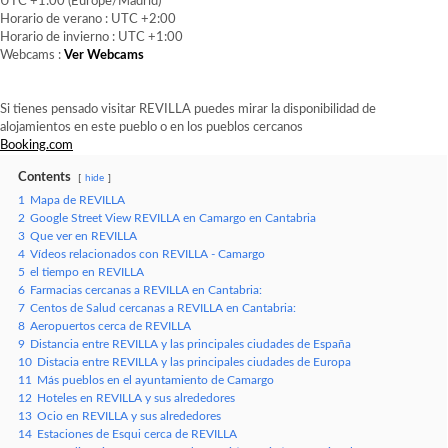
UTC +1:00 (Europe/Madrid)
Horario de verano : UTC +2:00
Horario de invierno : UTC +1:00
Webcams :
Ver Webcams
Si tienes pensado visitar REVILLA puedes mirar la disponibilidad de
alojamientos en este pueblo o en los pueblos cercanos
Booking.com
Contents
hide
1
Mapa de REVILLA
2
Google Street View REVILLA en Camargo en Cantabria
3
Que ver en REVILLA
4
Vídeos relacionados con REVILLA - Camargo
5
el tiempo en REVILLA
6
Farmacias cercanas a REVILLA en Cantabria:
7
Centos de Salud cercanas a REVILLA en Cantabria:
8
Aeropuertos cerca de REVILLA
9
Distancia entre REVILLA y las principales ciudades de España
10
Distacia entre REVILLA y las principales ciudades de Europa
11
Más pueblos en el ayuntamiento de Camargo
12
Hoteles en REVILLA y sus alrededores
13
Ocio en REVILLA y sus alrededores
14
Estaciones de Esqui cerca de REVILLA