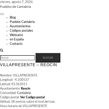
Skip
viernes, agosto 7, 2026
Pueblos de Cantabria
to
content
Blog
Pueblos Cantabria
Ayuntamientos
Códigos postales
Webcams
en España
Contacto
BUSCAR:
VILLAPRESENTE – REOCIN
Nombre: VILLAPRESENTE
Longitud: -4.100537
Latitud: 43.363011
Ayuntamiento:
Reocin
Comunidad:
Cantabria
Código postal:
Ver Codigo postal
Altitud: 38 metros sobre el nvel del mar.
Huso horario de VILLAPRESENTE