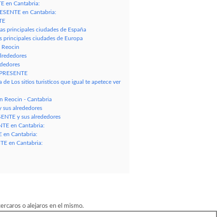
E en Cantabria:
RESENTE en Cantabria:
TE
as principales ciudades de España
s principales ciudades de Europa
e Reocin
lrededores
ededores
LAPRESENTE
e Los sitios turisticos que igual te apetece ver
 Reocin - Cantabria
 sus alrededores
ENTE y sus alrededores
NTE en Cantabria:
 en Cantabria:
E en Cantabria:
rcaros o alejaros en el mismo.