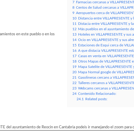
7
Farmacias cercanas a VILLAPRESENT
8
Centos de Salud cercanas a VILLAP
9
Aeropuertos cerca de VILLAPRESEN
10
Distancia entre VILLAPRESENTE y l
11
Distacia entre VILLAPRESENTE y la
12
Más pueblos en el ayuntamiento d
amientos en este pueblo o en los
13
Hoteles en VILLAPRESENTE y sus a
14
Ocio en VILLAPRESENTE y sus alr
15
Estaciones de Esqui cerca de VIL
16
A que distacia VILLAPRESENTE esta d
17
Casas en venta en VILLAPRESENTE
18
Otros Mapas de VILLAPRESENTE en
19
Mapa Satelite de VILLAPRESENTE y
20
Mapa Normal google de VILLAPRES
21
Gasolineras cercans a VILLAPRESE
22
Talleres cercanos a VILLAPRESENTE
23
Webcams cercanas a VILLAPRESENT
24
Contenido Relacionado:
24.1
Related posts:
 del ayuntamiento de Reocin en Cantabria podeis ir manejando el zoom para ce