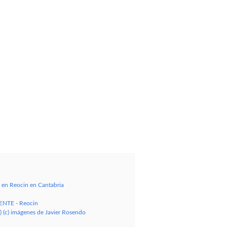
en Reocin en Cantabria
ENTE - Reocin
a) (c) imágenes de Javier Rosendo