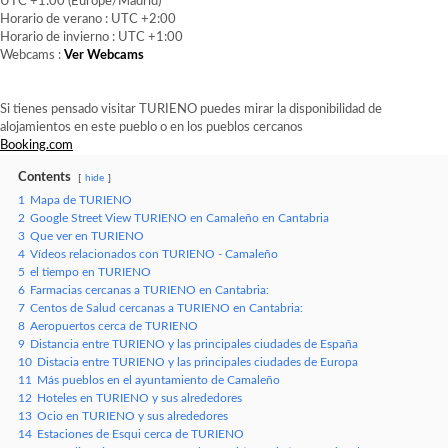
UTC +1:00 (Europe/Madrid)
Horario de verano : UTC +2:00
Horario de invierno : UTC +1:00
Webcams :
Ver Webcams
Si tienes pensado visitar TURIENO puedes mirar la disponibilidad de
alojamientos en este pueblo o en los pueblos cercanos
Booking.com
Contents
hide
1
Mapa de TURIENO
2
Google Street View TURIENO en Camaleño en Cantabria
3
Que ver en TURIENO
4
Vídeos relacionados con TURIENO - Camaleño
5
el tiempo en TURIENO
6
Farmacias cercanas a TURIENO en Cantabria:
7
Centos de Salud cercanas a TURIENO en Cantabria:
8
Aeropuertos cerca de TURIENO
9
Distancia entre TURIENO y las principales ciudades de España
10
Distacia entre TURIENO y las principales ciudades de Europa
11
Más pueblos en el ayuntamiento de Camaleño
12
Hoteles en TURIENO y sus alrededores
13
Ocio en TURIENO y sus alrededores
14
Estaciones de Esqui cerca de TURIENO