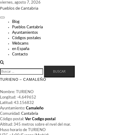
Skip
viernes, agosto 7, 2026
Pueblos de Cantabria
to
content
Blog
Pueblos Cantabria
Ayuntamientos
Códigos postales
Webcams
en España
Contacto
BUSCAR:
TURIENO – CAMALEÑO
Nombre: TURIENO
Longitud: -4.649652
Latitud: 43.156832
Ayuntamiento:
Camaleño
Comunidad:
Cantabria
Código postal:
Ver Codigo postal
Altitud: 345 metros sobre el nvel del mar.
Huso horario de TURIENO