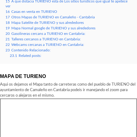
15
A que distacia TURIENO esta de Los sitios turisticos que igual te apetece
ver
16
Casas en venta en TURIENO
17
Otros Mapas de TURIENO en Camaleño - Cantabria
18
Mapa Satelite de TURIENO y sus alrededores
19
Mapa Normal google de TURIENO y sus alrededores
20
Gasolineras cercans a TURIENO en Cantabria:
21
Talleres cercanos a TURIENO en Cantabria:
22
Webcams cercanas a TURIENO en Cantabria:
23
Contenido Relacionado:
23.1
Related posts:
MAPA DE TURIENO
Aqui os dejamos el Mapa tanto de carreteras como del pueblo de TURIENO del
ayuntamiento de Camaleño en Cantabria podeis ir manejando el zoom para
cercaros o alejaros en el mismo.