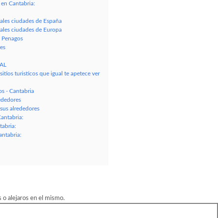
en Cantabria:
pales ciudades de España
pales ciudades de Europa
e Penagos
es
NAL
tios turisticos que igual te apetece ver
 - Cantabria
ededores
us alrededores
antabria:
abria:
ntabria:
o alejaros en el mismo.