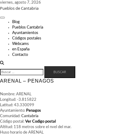
Skip
viernes, agosto 7, 2026
Pueblos de Cantabria
to
content
Blog
Pueblos Cantabria
Ayuntamientos
Códigos postales
Webcams
en España
Contacto
BUSCAR:
ARENAL – PENAGOS
Nombre: ARENAL
Longitud: -3.815822
Latitud: 43.330099
Ayuntamiento:
Penagos
Comunidad:
Cantabria
Código postal:
Ver Codigo postal
Altitud: 118 metros sobre el nvel del mar.
Huso horario de ARENAL