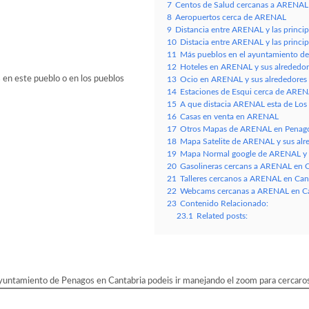
7
Centos de Salud cercanas a ARENAL 
8
Aeropuertos cerca de ARENAL
9
Distancia entre ARENAL y las princi
10
Distacia entre ARENAL y las princi
11
Más pueblos en el ayuntamiento d
12
Hoteles en ARENAL y sus alrededor
 en este pueblo o en los pueblos
13
Ocio en ARENAL y sus alrededores
14
Estaciones de Esqui cerca de ARE
15
A que distacia ARENAL esta de Los si
16
Casas en venta en ARENAL
17
Otros Mapas de ARENAL en Penagos
18
Mapa Satelite de ARENAL y sus alr
19
Mapa Normal google de ARENAL y s
20
Gasolineras cercans a ARENAL en C
21
Talleres cercanos a ARENAL en Cant
22
Webcams cercanas a ARENAL en Ca
23
Contenido Relacionado:
23.1
Related posts:
untamiento de Penagos en Cantabria podeis ir manejando el zoom para cercaros 