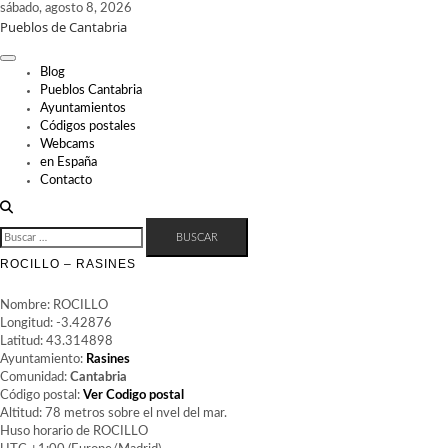
Skip
sábado, agosto 8, 2026
Pueblos de Cantabria
to
content
Blog
Pueblos Cantabria
Ayuntamientos
Códigos postales
Webcams
en España
Contacto
BUSCAR:
ROCILLO – RASINES
Nombre: ROCILLO
Longitud: -3.42876
Latitud: 43.314898
Ayuntamiento:
Rasines
Comunidad:
Cantabria
Código postal:
Ver Codigo postal
Altitud: 78 metros sobre el nvel del mar.
Huso horario de ROCILLO