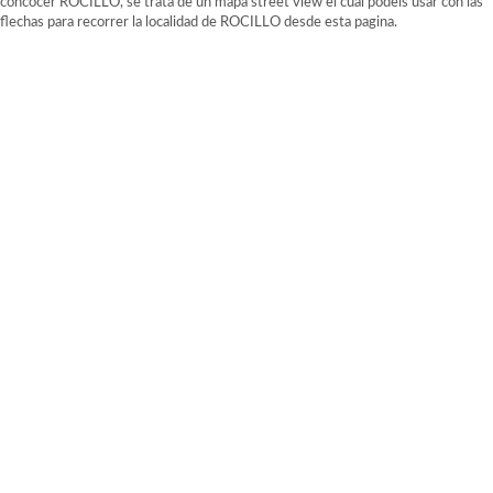
concocer ROCILLO, se trata de un mapa street view el cual podeis usar con las
flechas para recorrer la localidad de ROCILLO desde esta pagina.