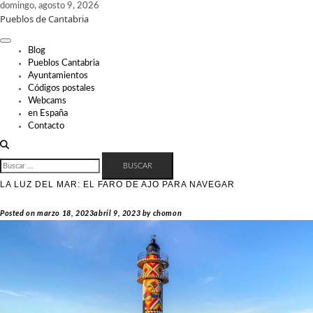
Skip
domingo, agosto 9, 2026
Pueblos de Cantabria
to
content
Blog
Pueblos Cantabria
Ayuntamientos
Códigos postales
Webcams
en España
Contacto
BUSCAR:
LA LUZ DEL MAR: EL FARO DE AJO PARA NAVEGAR
Posted on
marzo 18, 2023
abril 9, 2023
by
chomon