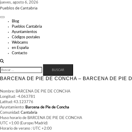
Skip
jueves, agosto 6, 2026
Pueblos de Cantabria
to
content
Blog
Pueblos Cantabria
Ayuntamientos
Códigos postales
Webcams
en España
Contacto
BUSCAR:
BARCENA DE PIE DE CONCHA – BARCENA DE PIE 
Nombre: BARCENA DE PIE DE CONCHA
Longitud: -4.063781
Latitud: 43.123776
Ayuntamiento:
Barcena de Pie de Concha
Comunidad:
Cantabria
Huso horario de BARCENA DE PIE DE CONCHA
UTC +1:00 (Europe/Madrid)
Horario de verano : UTC +2:00