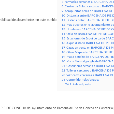
7
Farmacias cercanas a BARCENA DE 
8
Centos de Salud cercanas a BARCE
9
Aeropuertos cerca de BARCENA D
10
Distancia entre BARCENA DE PIE D
bilidad de alojamientos en este pueblo
11
Distacia entre BARCENA DE PIE DE
12
Más pueblos en el ayuntamiento de
13
Hoteles en BARCENA DE PIE DE C
14
Ocio en BARCENA DE PIE DE CONC
15
Estaciones de Esqui cerca de B
16
A que distacia BARCENA DE PIE DE C
17
Casas en venta en BARCENA DE 
18
Otros Mapas de BARCENA DE PIE D
19
Mapa Satelite de BARCENA DE PIE
20
Mapa Normal google de BARCENA 
21
Gasolineras cercans a BARCENA D
22
Talleres cercanos a BARCENA DE 
23
Webcams cercanas a BARCENA DE 
24
Contenido Relacionado:
24.1
Related posts:
PIE DE CONCHA del ayuntamiento de Barcena de Pie de Concha en Cantabria pod