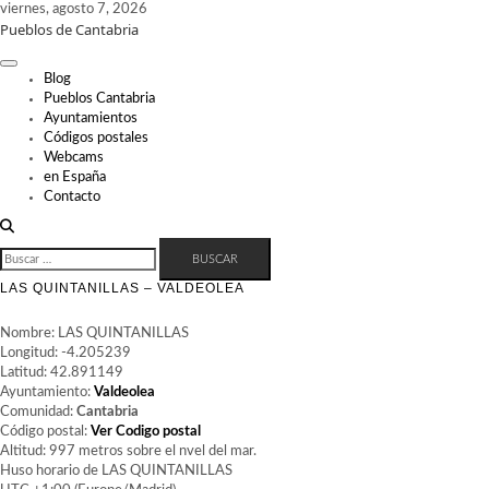
Skip
viernes, agosto 7, 2026
Pueblos de Cantabria
to
content
Blog
Pueblos Cantabria
Ayuntamientos
Códigos postales
Webcams
en España
Contacto
BUSCAR:
LAS QUINTANILLAS – VALDEOLEA
Nombre: LAS QUINTANILLAS
Longitud: -4.205239
Latitud: 42.891149
Ayuntamiento:
Valdeolea
Comunidad:
Cantabria
Código postal:
Ver Codigo postal
Altitud: 997 metros sobre el nvel del mar.
Huso horario de LAS QUINTANILLAS