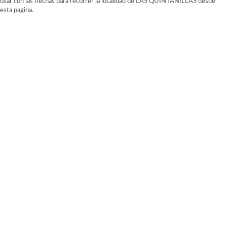
usar con las flechas para recorrer la localidad de LAS QUINTANILLAS desde
esta pagina.