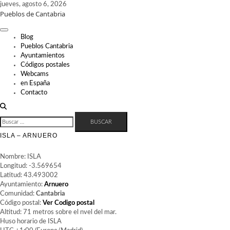
Skip
jueves, agosto 6, 2026
Pueblos de Cantabria
to
content
Blog
Pueblos Cantabria
Ayuntamientos
Códigos postales
Webcams
en España
Contacto
BUSCAR:
ISLA – ARNUERO
Nombre: ISLA
Longitud: -3.569654
Latitud: 43.493002
Ayuntamiento:
Arnuero
Comunidad:
Cantabria
Código postal:
Ver Codigo postal
Altitud: 71 metros sobre el nvel del mar.
Huso horario de ISLA