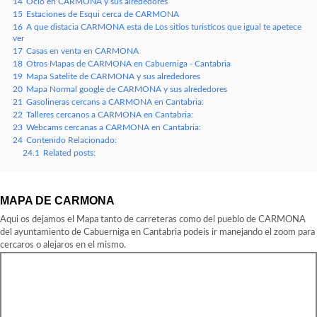
14
Ocio en CARMONA y sus alrededores
15
Estaciones de Esqui cerca de CARMONA
16
A que distacia CARMONA esta de Los sitios turisticos que igual te apetece
ver
17
Casas en venta en CARMONA
18
Otros Mapas de CARMONA en Cabuerniga - Cantabria
19
Mapa Satelite de CARMONA y sus alrededores
20
Mapa Normal google de CARMONA y sus alrededores
21
Gasolineras cercans a CARMONA en Cantabria:
22
Talleres cercanos a CARMONA en Cantabria:
23
Webcams cercanas a CARMONA en Cantabria:
24
Contenido Relacionado:
24.1
Related posts:
MAPA DE CARMONA
Aqui os dejamos el Mapa tanto de carreteras como del pueblo de CARMONA
del ayuntamiento de Cabuerniga en Cantabria podeis ir manejando el zoom para
cercaros o alejaros en el mismo.