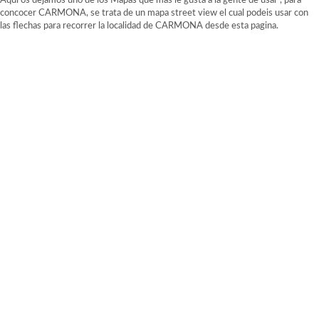
Aqui os dejamos uno de los Mapas que mas le gusta a la gente de usar , para
concocer CARMONA, se trata de un mapa street view el cual podeis usar con
las flechas para recorrer la localidad de CARMONA desde esta pagina.