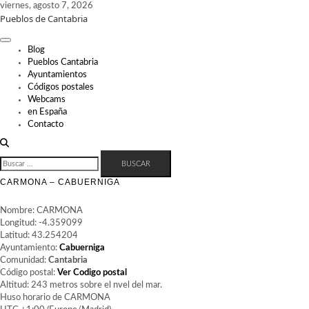
Skip
viernes, agosto 7, 2026
Pueblos de Cantabria
to
content
Blog
Pueblos Cantabria
Ayuntamientos
Códigos postales
Webcams
en España
Contacto
BUSCAR:
CARMONA – CABUERNIGA
Nombre: CARMONA
Longitud: -4.359099
Latitud: 43.254204
Ayuntamiento:
Cabuerniga
Comunidad:
Cantabria
Código postal:
Ver Codigo postal
Altitud: 243 metros sobre el nvel del mar.
Huso horario de CARMONA