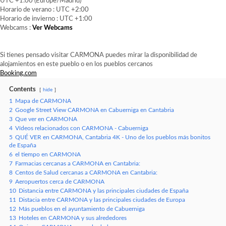
UTC +1:00 (Europe/Madrid)
Horario de verano : UTC +2:00
Horario de invierno : UTC +1:00
Webcams :
Ver Webcams
Si tienes pensado visitar CARMONA puedes mirar la disponibilidad de
alojamientos en este pueblo o en los pueblos cercanos
Booking.com
Contents
hide
1
Mapa de CARMONA
2
Google Street View CARMONA en Cabuerniga en Cantabria
3
Que ver en CARMONA
4
Vídeos relacionados con CARMONA - Cabuerniga
5
QUÉ VER en CARMONA, Cantabria 4K - Uno de los pueblos más bonitos
de España
6
el tiempo en CARMONA
7
Farmacias cercanas a CARMONA en Cantabria:
8
Centos de Salud cercanas a CARMONA en Cantabria:
9
Aeropuertos cerca de CARMONA
10
Distancia entre CARMONA y las principales ciudades de España
11
Distacia entre CARMONA y las principales ciudades de Europa
12
Más pueblos en el ayuntamiento de Cabuerniga
13
Hoteles en CARMONA y sus alrededores