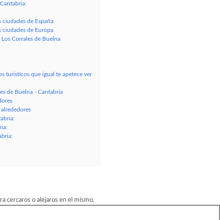
Cantabria:
es ciudades de España
es ciudades de Europa
 Los Corrales de Buelna
s turisticos que igual te apetece ver
s de Buelna - Cantabria
dores
alrededores
abria:
ia:
bria:
a cercaros o alejaros en el mismo.