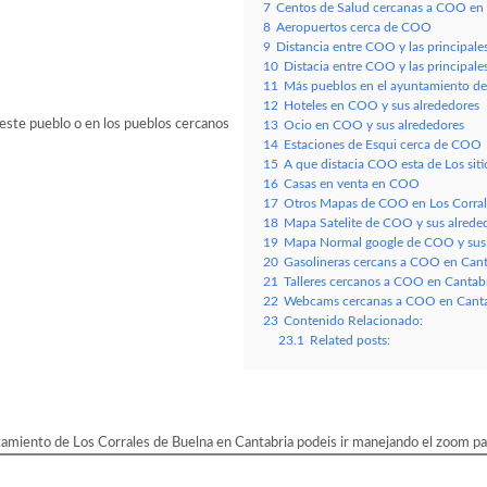
7
Centos de Salud cercanas a COO en 
8
Aeropuertos cerca de COO
9
Distancia entre COO y las principal
10
Distacia entre COO y las principal
11
Más pueblos en el ayuntamiento de
12
Hoteles en COO y sus alrededores
 este pueblo o en los pueblos cercanos
13
Ocio en COO y sus alrededores
14
Estaciones de Esqui cerca de COO
15
A que distacia COO esta de Los sitio
16
Casas en venta en COO
17
Otros Mapas de COO en Los Corrale
18
Mapa Satelite de COO y sus alrede
19
Mapa Normal google de COO y sus 
20
Gasolineras cercans a COO en Cant
21
Talleres cercanos a COO en Cantabr
22
Webcams cercanas a COO en Canta
23
Contenido Relacionado:
23.1
Related posts:
miento de Los Corrales de Buelna en Cantabria podeis ir manejando el zoom par