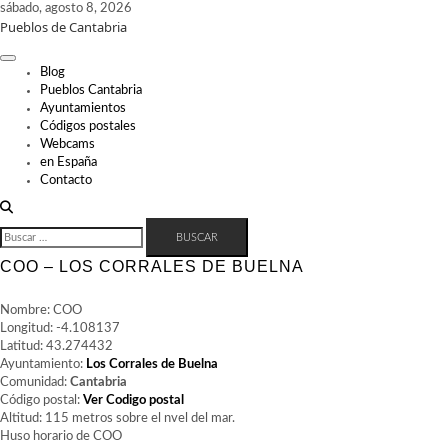
Skip
sábado, agosto 8, 2026
Pueblos de Cantabria
to
content
Blog
Pueblos Cantabria
Ayuntamientos
Códigos postales
Webcams
en España
Contacto
BUSCAR:
COO – LOS CORRALES DE BUELNA
Nombre: COO
Longitud: -4.108137
Latitud: 43.274432
Ayuntamiento:
Los Corrales de Buelna
Comunidad:
Cantabria
Código postal:
Ver Codigo postal
Altitud: 115 metros sobre el nvel del mar.
Huso horario de COO