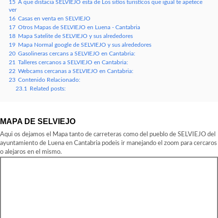
15
A que distacia SELVIEJO esta de Los sitios turisticos que igual te apetece
ver
16
Casas en venta en SELVIEJO
17
Otros Mapas de SELVIEJO en Luena - Cantabria
18
Mapa Satelite de SELVIEJO y sus alrededores
19
Mapa Normal google de SELVIEJO y sus alrededores
20
Gasolineras cercans a SELVIEJO en Cantabria:
21
Talleres cercanos a SELVIEJO en Cantabria:
22
Webcams cercanas a SELVIEJO en Cantabria:
23
Contenido Relacionado:
23.1
Related posts:
MAPA DE SELVIEJO
Aqui os dejamos el Mapa tanto de carreteras como del pueblo de SELVIEJO del
ayuntamiento de Luena en Cantabria podeis ir manejando el zoom para cercaros
o alejaros en el mismo.