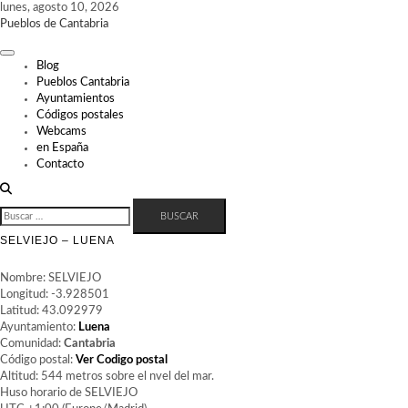
Skip
lunes, agosto 10, 2026
to
Pueblos de Cantabria
content
Blog
Pueblos Cantabria
Ayuntamientos
Códigos postales
Webcams
en España
Contacto
BUSCAR:
SELVIEJO – LUENA
Nombre: SELVIEJO
Longitud: -3.928501
Latitud: 43.092979
Ayuntamiento:
Luena
Comunidad:
Cantabria
Código postal:
Ver Codigo postal
Altitud: 544 metros sobre el nvel del mar.
Huso horario de SELVIEJO