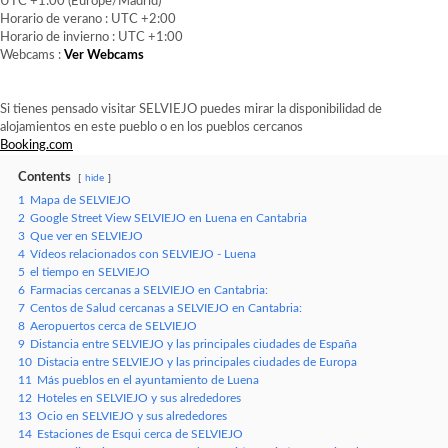
UTC +1:00 (Europe/Madrid)
Horario de verano : UTC +2:00
Horario de invierno : UTC +1:00
Webcams :
Ver Webcams
Si tienes pensado visitar SELVIEJO puedes mirar la disponibilidad de
alojamientos en este pueblo o en los pueblos cercanos
Booking.com
Contents
hide
1
Mapa de SELVIEJO
2
Google Street View SELVIEJO en Luena en Cantabria
3
Que ver en SELVIEJO
4
Vídeos relacionados con SELVIEJO - Luena
5
el tiempo en SELVIEJO
6
Farmacias cercanas a SELVIEJO en Cantabria:
7
Centos de Salud cercanas a SELVIEJO en Cantabria:
8
Aeropuertos cerca de SELVIEJO
9
Distancia entre SELVIEJO y las principales ciudades de España
10
Distacia entre SELVIEJO y las principales ciudades de Europa
11
Más pueblos en el ayuntamiento de Luena
12
Hoteles en SELVIEJO y sus alrededores
13
Ocio en SELVIEJO y sus alrededores
14
Estaciones de Esqui cerca de SELVIEJO