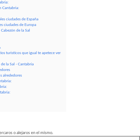
bria:
 Cantabria:
ales ciudades de España
les ciudades de Europa
 Cabezón de la Sal
A
os turisticos que igual te apetece ver
e la Sal - Cantabria
edores
 alrededores
tabria:
ria:
abria:
rcaros o alejaros en el mismo.