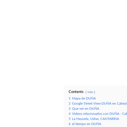
Contents
hide
1
Mapa de DUÑA
2
Google Street View DUÑA en Cabezón
3
Que ver en DUÑA
4
Vídeos relacionados con DUÑA - Cab
5
La Hayuela, Udías, CANTABRIA
6
el tiempo en DUÑA