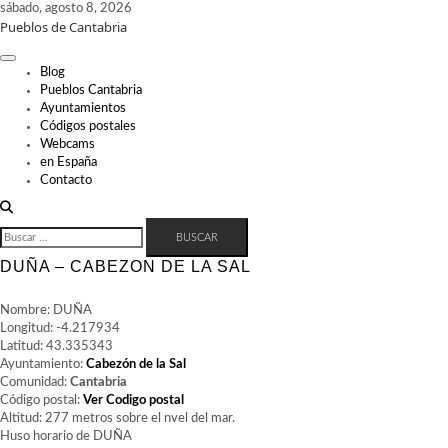
Skip
sábado, agosto 8, 2026
Pueblos de Cantabria
to
content
Blog
Pueblos Cantabria
Ayuntamientos
Códigos postales
Webcams
en España
Contacto
BUSCAR:
DUÑA – CABEZON DE LA SAL
Nombre: DUÑA
Longitud: -4.217934
Latitud: 43.335343
Ayuntamiento:
Cabezón de la Sal
Comunidad:
Cantabria
Código postal:
Ver Codigo postal
Altitud: 277 metros sobre el nvel del mar.
Huso horario de DUÑA