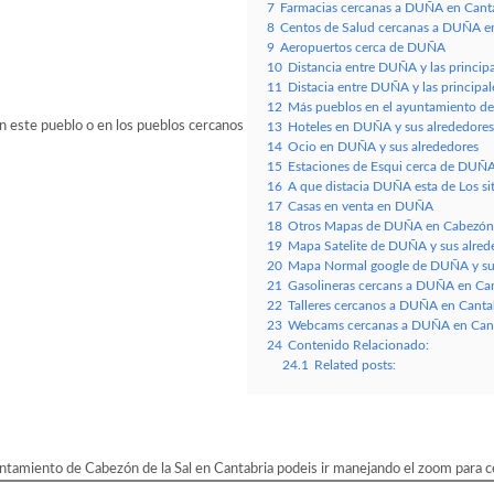
7
Farmacias cercanas a DUÑA en Canta
8
Centos de Salud cercanas a DUÑA en
9
Aeropuertos cerca de DUÑA
10
Distancia entre DUÑA y las princip
11
Distacia entre DUÑA y las principa
12
Más pueblos en el ayuntamiento de
n este pueblo o en los pueblos cercanos
13
Hoteles en DUÑA y sus alrededores
14
Ocio en DUÑA y sus alrededores
15
Estaciones de Esqui cerca de DUÑ
16
A que distacia DUÑA esta de Los siti
17
Casas en venta en DUÑA
18
Otros Mapas de DUÑA en Cabezón d
19
Mapa Satelite de DUÑA y sus alred
20
Mapa Normal google de DUÑA y sus
21
Gasolineras cercans a DUÑA en Can
22
Talleres cercanos a DUÑA en Cantab
23
Webcams cercanas a DUÑA en Cant
24
Contenido Relacionado:
24.1
Related posts:
amiento de Cabezón de la Sal en Cantabria podeis ir manejando el zoom para ce