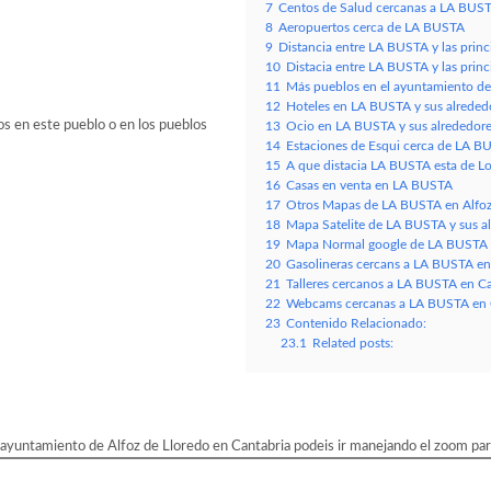
7
Centos de Salud cercanas a LA BUST
8
Aeropuertos cerca de LA BUSTA
9
Distancia entre LA BUSTA y las prin
10
Distacia entre LA BUSTA y las prin
11
Más pueblos en el ayuntamiento de
12
Hoteles en LA BUSTA y sus alreded
os en este pueblo o en los pueblos
13
Ocio en LA BUSTA y sus alrededor
14
Estaciones de Esqui cerca de LA B
15
A que distacia LA BUSTA esta de Los 
16
Casas en venta en LA BUSTA
17
Otros Mapas de LA BUSTA en Alfoz 
18
Mapa Satelite de LA BUSTA y sus a
19
Mapa Normal google de LA BUSTA y
20
Gasolineras cercans a LA BUSTA en
21
Talleres cercanos a LA BUSTA en Ca
22
Webcams cercanas a LA BUSTA en 
23
Contenido Relacionado:
23.1
Related posts:
yuntamiento de Alfoz de Lloredo en Cantabria podeis ir manejando el zoom para