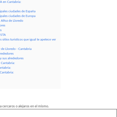
A en Cantabria:
cipales ciudades de España
cipales ciudades de Europa
 Alfoz de Lloredo
ores
es
USTA
sitios turisticos que igual te apetece ver
de Lloredo - Cantabria
lrededores
 sus alrededores
 Cantabria:
ntabria:
Cantabria:
 cercaros o alejaros en el mismo.