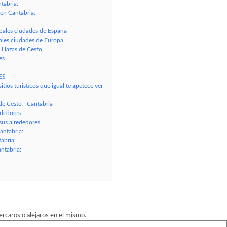
tabria:
en Cantabria:
ipales ciudades de España
pales ciudades de Europa
 Hazas de Cesto
es
ES
tios turisticos que igual te apetece ver
e Cesto - Cantabria
ededores
us alrededores
antabria:
abria:
ntabria:
rcaros o alejaros en el mismo.