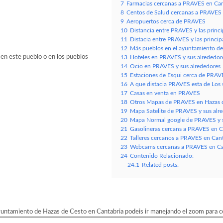
7
Farmacias cercanas a PRAVES en Can
8
Centos de Salud cercanas a PRAVES 
9
Aeropuertos cerca de PRAVES
10
Distancia entre PRAVES y las princ
11
Distacia entre PRAVES y las princi
12
Más pueblos en el ayuntamiento de
 en este pueblo o en los pueblos
13
Hoteles en PRAVES y sus alrededor
14
Ocio en PRAVES y sus alrededores
15
Estaciones de Esqui cerca de PRAV
16
A que distacia PRAVES esta de Los si
17
Casas en venta en PRAVES
18
Otros Mapas de PRAVES en Hazas d
19
Mapa Satelite de PRAVES y sus alr
20
Mapa Normal google de PRAVES y s
21
Gasolineras cercans a PRAVES en C
22
Talleres cercanos a PRAVES en Cant
23
Webcams cercanas a PRAVES en Ca
24
Contenido Relacionado:
24.1
Related posts:
untamiento de Hazas de Cesto en Cantabria podeis ir manejando el zoom para ce