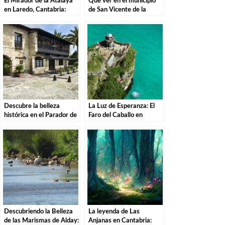
El Mirador de la Atalaya
Que ver en el municipio
en Laredo, Cantabria:
de San Vicente de la
Explorando los Tesoros de
Barquera en Cantabria
la Costa Cántabra
Descubre la belleza
La Luz de Esperanza: El
histórica en el Parador de
Faro del Caballo en
Santillana del Mar: El
Santoña.
destino perfecto para tu
escapada
Descubriendo la Belleza
La leyenda de Las
de las Marismas de Alday:
Anjanas en Cantabria: