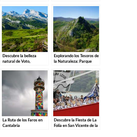
Una Aventura por el
Descubre la magia de
Parque Natural
estas misteriosas
criaturas
Descubre la belleza
Explorando los Tesoros de
natural de Voto,
la Naturaleza: Parque
Cantabria: guía turística
Natural de las Sequías del
de actividades y lugares
Nansa en Tudanca.
de interés
La Ruta de los Faros en
Descubre la Fiesta de La
Cantabria
Folía en San Vicente de la
Barquera, Cantabria