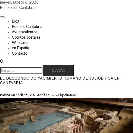
Skip
jueves, agosto 6, 2026
to
Pueblos de Cantabria
content
Blog
Pueblos Cantabria
Ayuntamientos
Códigos postales
Webcams
en España
Contacto
BUSCAR:
EL DESCONOCIDO YACIMIENTO ROMANO DE JULIÓBRIGA EN
CANTABRIA
Posted on
abril 15, 2023
abril 15, 2023
by
chomon