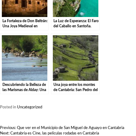
La Fortaleza de Don Beltrán:
La Luz de Esperanza: El Faro
Una Joya Medieval en
del Caballo en Santoña.
Santillana del Mar.
Descubriendo la Belleza de
Una joya entre los montes
las Marismas de Alday: Una
de Cantabria: San Pedro del
Aventura por el Parque
Romeral
Natural
Posted in
Uncategorized
NAVEGACIÓN
Previous:
Que ver en el Municipio de San Miguel de Aguayo en Cantabria
DE
Next:
Cantabria es Cine, las películas rodadas en Cantabria