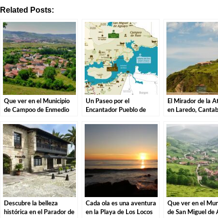
Related Posts:
Que ver en el Municipio
Un Paseo por el
El Mirador de la A
de Campoo de Enmedio
Encantador Pueblo de
en Laredo, Cantab
en Cantabria
Campoo de Yuso,
Explorando los Te
Cantabria.
la Costa Cántabra
Descubre la belleza
Cada ola es una aventura
Que ver en el Mun
histórica en el Parador de
en la Playa de Los Locos
de San Miguel de