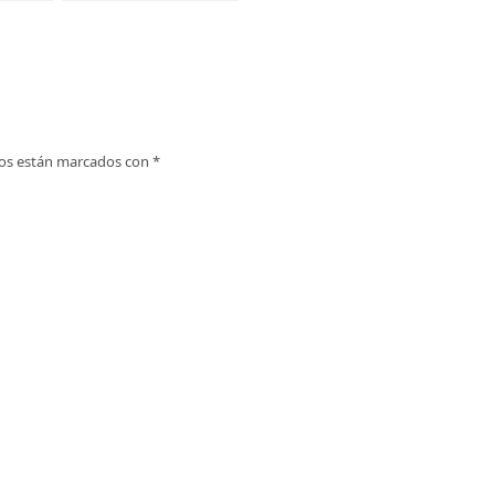
Río Asón en Ramales de la
Victoria
ios están marcados con
*