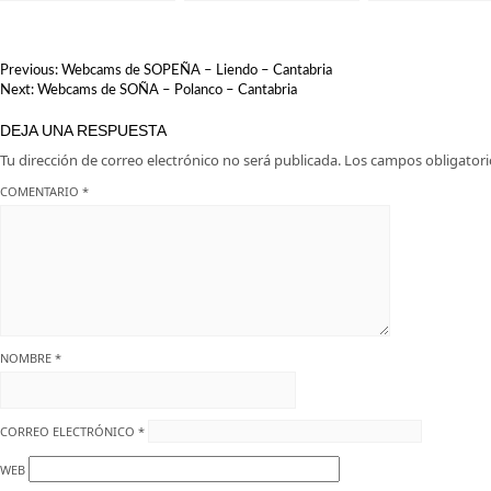
Santillana del Mar: El
en Suances.
en Cantabria
destino perfecto para tu
escapada
NAVEGACIÓN
Previous:
Webcams de SOPEÑA – Liendo – Cantabria
DE
Next:
Webcams de SOÑA – Polanco – Cantabria
ENTRADAS
DEJA UNA RESPUESTA
Tu dirección de correo electrónico no será publicada.
Los campos obligator
COMENTARIO
*
NOMBRE
*
CORREO ELECTRÓNICO
*
WEB