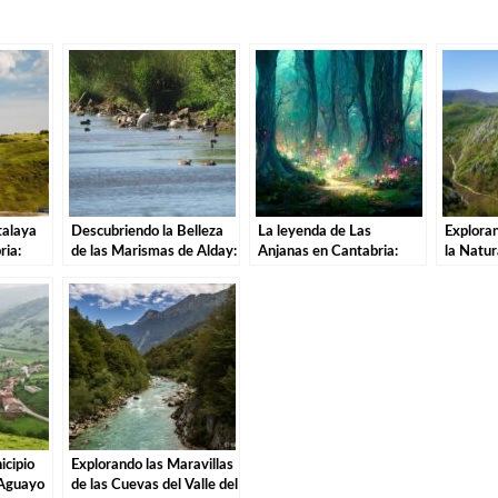
talaya
Descubriendo la Belleza
La leyenda de Las
Exploran
ria:
de las Marismas de Alday:
Anjanas en Cantabria:
la Natur
soros de
Una Aventura por el
Descubre la magia de
Natural 
Parque Natural
estas misteriosas
Nansa e
criaturas
icipio
Explorando las Maravillas
 Aguayo
de las Cuevas del Valle del