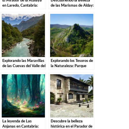
El Mirador de la Atalaya
Descubriendo la Belleza
en Laredo, Cantabria:
de las Marismas de Alday:
Explorando los Tesoros de
Una Aventura por el
la Costa Cántabra
Parque Natural
Explorando las Maravillas
Explorando los Tesoros de
de las Cuevas del Valle del
la Naturaleza: Parque
Río Asón en Ramales de la
Natural de las Sequías del
Victoria
Nansa en Tudanca.
La leyenda de Las
Descubre la belleza
Anjanas en Cantabria:
histórica en el Parador de