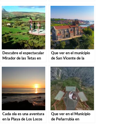
Descubre la magia de
Santillana del Mar: El
estas misteriosas
destino perfecto para tu
criaturas
escapada
Descubre el espectacular
Que ver en el municipio
Mirador de las Tetas en
de San Vicente de la
Liérganes: Una vista
Barquera en Cantabria
imprescindible en
Cantabria
Cada ola es una aventura
Que ver en el Municipio
en la Playa de Los Locos
de Peñarrubia en
en Suances.
Cantabria