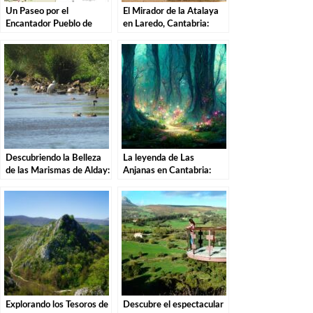
Un Paseo por el
El Mirador de la Atalaya
Encantador Pueblo de
en Laredo, Cantabria:
Campoo de Yuso,
Explorando los Tesoros de
Cantabria.
la Costa Cántabra
Descubriendo la Belleza
La leyenda de Las
de las Marismas de Alday:
Anjanas en Cantabria:
Una Aventura por el
Descubre la magia de
Parque Natural
estas misteriosas
criaturas
Explorando los Tesoros de
Descubre el espectacular