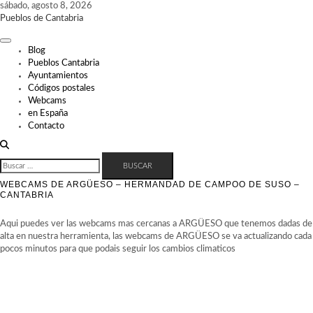
Skip
sábado, agosto 8, 2026
to
Pueblos de Cantabria
content
Blog
Pueblos Cantabria
Ayuntamientos
Códigos postales
Webcams
en España
Contacto
BUSCAR:
WEBCAMS DE ARGÜESO – HERMANDAD DE CAMPOO DE SUSO –
CANTABRIA
Aqui puedes ver las webcams mas cercanas a ARGÜESO que tenemos dadas de
alta en nuestra herramienta, las webcams de ARGÜESO se va actualizando cada
pocos minutos para que podais seguir los cambios climaticos