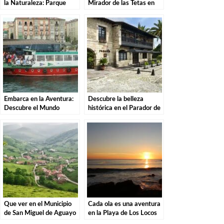
la Naturaleza: Parque
Mirador de las Tetas en
Natural de las Sequías del
Liérganes: Una vista
Nansa en Tudanca.
imprescindible en
Cantabria
Embarca en la Aventura:
Descubre la belleza
Descubre el Mundo
histórica en el Parador de
Marítimo del Cantábrico
Santillana del Mar: El
en el Museo Marítimo de
destino perfecto para tu
Santander.
escapada
Que ver en el Municipio
Cada ola es una aventura
de San Miguel de Aguayo
en la Playa de Los Locos
en Cantabria
en Suances.