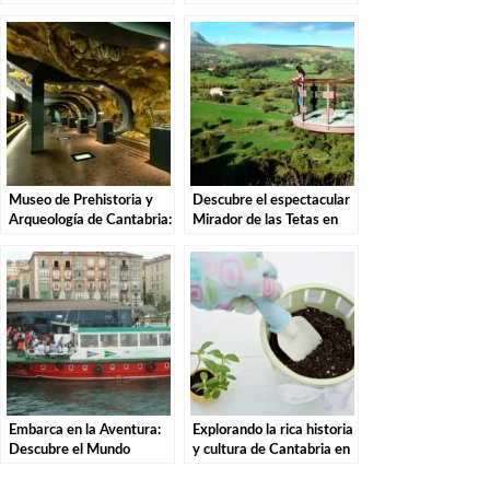
Descubre la magia de
Natural de las Sequías del
estas misteriosas
Nansa en Tudanca.
criaturas
Museo de Prehistoria y
Descubre el espectacular
Arqueología de Cantabria:
Mirador de las Tetas en
Explora la Historia
Liérganes: Una vista
Antigua de España
imprescindible en
Cantabria
Embarca en la Aventura:
Explorando la rica historia
Descubre el Mundo
y cultura de Cantabria en
Marítimo del Cantábrico
el Museo Etnográfico:
en el Museo Marítimo de
Una experiencia única de