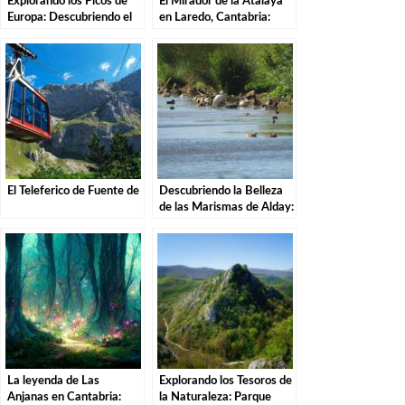
Explorando los Picos de
El Mirador de la Atalaya
Europa: Descubriendo el
en Laredo, Cantabria:
Encanto de Fuente Dé
Explorando los Tesoros de
la Costa Cántabra
El Teleferico de Fuente de
Descubriendo la Belleza
de las Marismas de Alday:
Una Aventura por el
Parque Natural
La leyenda de Las
Explorando los Tesoros de
Anjanas en Cantabria:
la Naturaleza: Parque