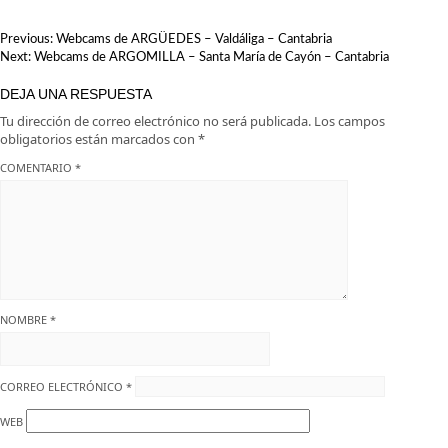
Santander.
viaje en el tiempo
NAVEGACIÓN
Previous:
Webcams de ARGÜEDES – Valdáliga – Cantabria
DE
Next:
Webcams de ARGOMILLA – Santa María de Cayón – Cantabria
ENTRADAS
DEJA UNA RESPUESTA
Tu dirección de correo electrónico no será publicada.
Los campos
obligatorios están marcados con
*
COMENTARIO
*
NOMBRE
*
CORREO ELECTRÓNICO
*
WEB