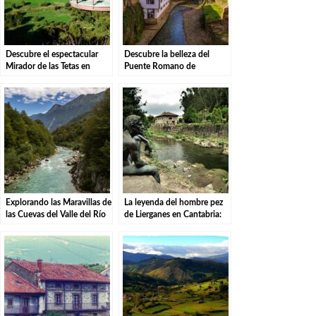
Descubre el espectacular
Descubre la belleza del
Mirador de las Tetas en
Puente Romano de
Liérganes: Una vista
Liérganes, un tesoro
imprescindible en Cantabria
histórico en el norte de
España
Explorando las Maravillas de
La leyenda del hombre pez
las Cuevas del Valle del Río
de Lierganes en Cantabria:
Asón en Ramales de la
Una historia mística
Victoria