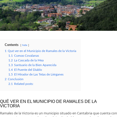
Contents
hide
1
Qué ver en el Municipio de Ramales de la Victoria
1.1
Cuevas Covalanas
1.2
La Cascada de la Mea
1.3
Santuario de la Bien Aparecida
1.4
El Puente del Diablo
1.5
El Mirador de Las Tetas de Liérganes
2
Conclusión
2.1
Related posts:
QUÉ VER EN EL MUNICIPIO DE RAMALES DE LA
VICTORIA
Ramales de la Victoria es un municipio situado en Cantabria que cuenta con