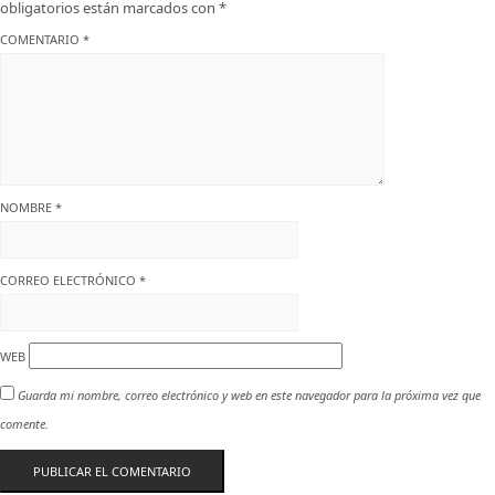
obligatorios están marcados con
*
COMENTARIO
*
NOMBRE
*
CORREO ELECTRÓNICO
*
WEB
Guarda mi nombre, correo electrónico y web en este navegador para la próxima vez que
comente.