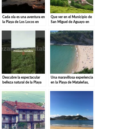
Cada ola es una aventura en
Que ver en el Municipio de
la Playa de Los Locos en
San Miguel de Aguayo en
Suances.
Cantabria
Descubre la espectacular
Una maravillosa experiencia
belleza natural de la Playa
en la Playa de Mataleñas,
de El Puntalón en Miengo –
Santander.
¡Visita Hoy!