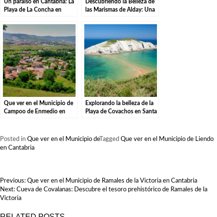
Un paraíso en Cantabria: La
Descubriendo la Belleza de
Playa de La Concha en
las Marismas de Alday: Una
Suances
Aventura por el Parque
Natural
Que ver en el Municipio de
Explorando la belleza de la
Campoo de Enmedio en
Playa de Covachos en Santa
Cantabria
Cruz de Bezana.
Posted in
Que ver en el Municipio de
Tagged
Que ver en el Municipio de Liendo
en Cantabria
NAVEGACIÓN
Previous:
Que ver en el Municipio de Ramales de la Victoria en Cantabria
DE
Next:
Cueva de Covalanas: Descubre el tesoro prehistórico de Ramales de la
ENTRADAS
Victoria
RELATED POSTS