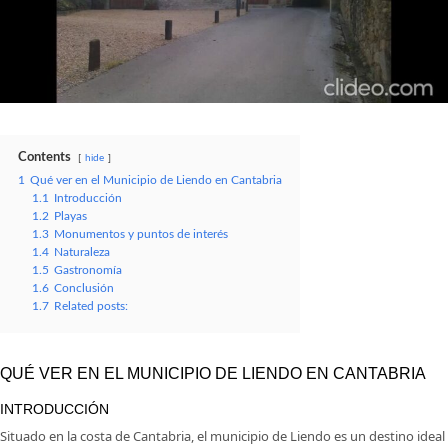
Contents
hide
1
Qué ver en el Municipio de Liendo en Cantabria
1.1
Introducción
1.2
Playas
1.3
Monumentos y puntos de interés
1.4
Naturaleza
1.5
Gastronomía
1.6
Conclusión
1.7
Related posts:
QUÉ VER EN EL MUNICIPIO DE LIENDO EN CANTABRIA
INTRODUCCIÓN
Situado en la costa de Cantabria, el municipio de Liendo es un destino ideal