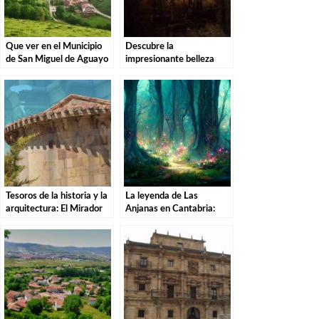
Que ver en el Municipio
Descubre la
de San Miguel de Aguayo
impresionante belleza
en Cantabria
subterránea de la Cueva
de Coventosa en
Arredondo
Tesoros de la historia y la
La leyenda de Las
arquitectura: El Mirador
Anjanas en Cantabria:
de San Cipriano en
Descubre la magia de
Comillas
estas misteriosas
criaturas