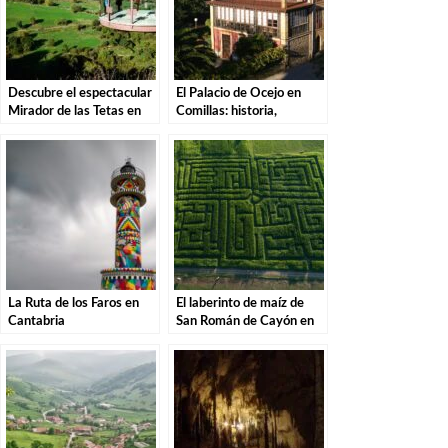
Descubre el espectacular
El Palacio de Ocejo en
Mirador de las Tetas en
Comillas: historia,
Liérganes: Una vista
arquitectura y
imprescindible en
curiosidades
Cantabria
La Ruta de los Faros en
El laberinto de maíz de
Cantabria
San Román de Cayón en
Cantabria: una
experiencia única