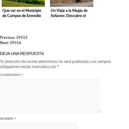
Que ver en el Municipio
Un Viaje a la Magia de
de Campoo de Enmedio
Soñanes: Descubre el
en Cantabria
Misterio del Palacio
NAVEGACIÓN
Previous:
39555
DE
Next:
39556
ENTRADAS
DEJA UNA RESPUESTA
Tu dirección de correo electrónico no será publicada.
Los campos
obligatorios están marcados con
*
COMENTARIO
*
NOMBRE
*