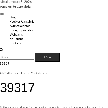
Skip
sábado, agosto 8, 2026
Pueblos de Cantabria
to
content
Blog
Pueblos Cantabria
Ayuntamientos
Códigos postales
Webcams
en España
Contacto
BUSCAR:
39317
El Codigo postal de
en Cantabria es:
39317
Si tienes pensado enviar una carta o paquete a necesitaras el codigo postal de