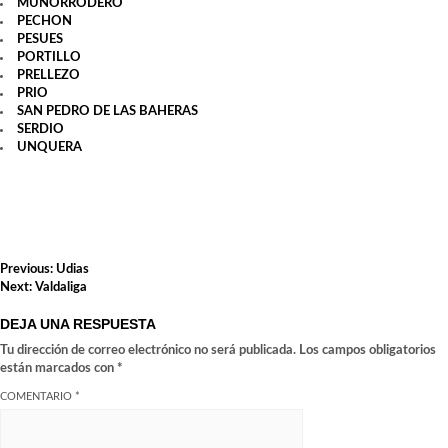
MUÑORRODERO
PECHON
PESUES
PORTILLO
PRELLEZO
PRIO
SAN PEDRO DE LAS BAHERAS
SERDIO
UNQUERA
NAVEGACIÓN
Previous:
Udias
DE
Next:
Valdaliga
ENTRADAS
DEJA UNA RESPUESTA
Tu dirección de correo electrónico no será publicada.
Los campos obligatorios
están marcados con
*
COMENTARIO
*