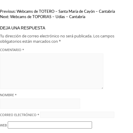
Cantabria
escapada
NAVEGACIÓN
Previous:
Webcams de TOTERO – Santa María de Cayón – Cantabria
DE
Next:
Webcams de TOPORIAS – Udías – Cantabria
ENTRADAS
DEJA UNA RESPUESTA
Tu dirección de correo electrónico no será publicada.
Los campos
obligatorios están marcados con
*
COMENTARIO
*
NOMBRE
*
CORREO ELECTRÓNICO
*
WEB