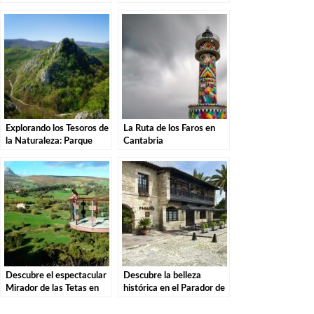
Una Aventura por el
Descubre la magia de
Parque Natural
estas misteriosas
criaturas
Explorando los Tesoros de
La Ruta de los Faros en
la Naturaleza: Parque
Cantabria
Natural de las Sequías del
Nansa en Tudanca.
Descubre el espectacular
Descubre la belleza
Mirador de las Tetas en
histórica en el Parador de
Liérganes: Una vista
Santillana del Mar: El
imprescindible en
destino perfecto para tu