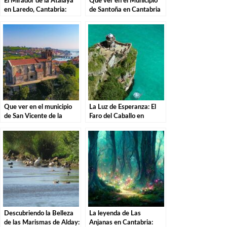
El Mirador de la Atalaya
Que ver en el Municipio
en Laredo, Cantabria:
de Santoña en Cantabria
Explorando los Tesoros de
la Costa Cántabra
Que ver en el municipio
La Luz de Esperanza: El
de San Vicente de la
Faro del Caballo en
Barquera en Cantabria
Santoña.
Descubriendo la Belleza
La leyenda de Las
de las Marismas de Alday:
Anjanas en Cantabria: