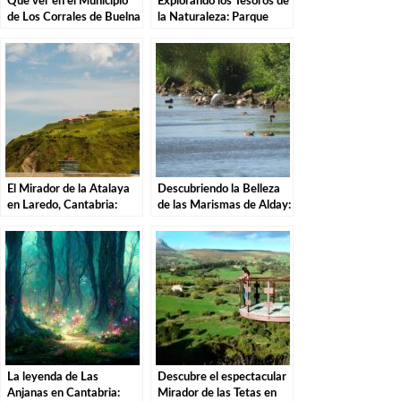
Que ver en el Municipio
Explorando los Tesoros de
de Los Corrales de Buelna
la Naturaleza: Parque
en Cantabria
Natural de las Sequías del
Nansa en Tudanca.
El Mirador de la Atalaya
Descubriendo la Belleza
en Laredo, Cantabria:
de las Marismas de Alday:
Explorando los Tesoros de
Una Aventura por el
la Costa Cántabra
Parque Natural
La leyenda de Las
Descubre el espectacular
Anjanas en Cantabria:
Mirador de las Tetas en