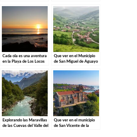
Descubre la magia de
Liérganes: Una vista
estas misteriosas
imprescindible en
criaturas
Cantabria
Cada ola es una aventura
Que ver en el Municipio
en la Playa de Los Locos
de San Miguel de Aguayo
en Suances.
en Cantabria
Explorando las Maravillas
Que ver en el municipio
de las Cuevas del Valle del
de San Vicente de la
Río Asón en Ramales de la
Barquera en Cantabria
Victoria