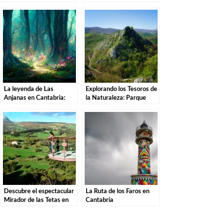
Una Aventura por el
en Cantabria
Parque Natural
La leyenda de Las
Explorando los Tesoros de
Anjanas en Cantabria:
la Naturaleza: Parque
Descubre la magia de
Natural de las Sequías del
estas misteriosas
Nansa en Tudanca.
criaturas
Descubre el espectacular
La Ruta de los Faros en
Mirador de las Tetas en
Cantabria
Liérganes: Una vista
imprescindible en