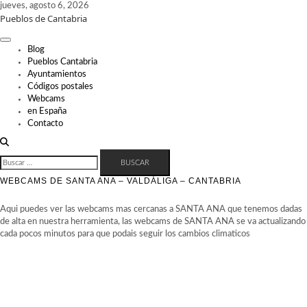
Skip
jueves, agosto 6, 2026
Pueblos de Cantabria
to
content
Blog
Pueblos Cantabria
Ayuntamientos
Códigos postales
Webcams
en España
Contacto
BUSCAR:
WEBCAMS DE SANTA ANA – VALDÁLIGA – CANTABRIA
Aqui puedes ver las webcams mas cercanas a SANTA ANA que tenemos dadas
de alta en nuestra herramienta, las webcams de SANTA ANA se va actualizando
cada pocos minutos para que podais seguir los cambios climaticos