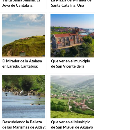
Visita Santa Juliana: La
La Magia del Mirador de
Joya de Cantabria.
Santa Catalina: Una
Experiencia Inolvidable.
El Mirador de la Atalaya
Que ver en el municipio
en Laredo, Cantabria:
de San Vicente de la
Explorando los Tesoros de
Barquera en Cantabria
la Costa Cántabra
Descubriendo la Belleza
Que ver en el Municipio
de las Marismas de Alday:
de San Miguel de Aguayo