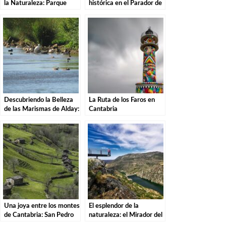
la Naturaleza: Parque
histórica en el Parador de
Natural de las Sequías del
Santillana del Mar: El
Nansa en Tudanca.
destino perfecto para tu
escapada
Descubriendo la Belleza
La Ruta de los Faros en
de las Marismas de Alday:
Cantabria
Una Aventura por el
Parque Natural
Una joya entre los montes
El esplendor de la
de Cantabria: San Pedro
naturaleza: el Mirador del
del Romeral
Picón del Fraile.