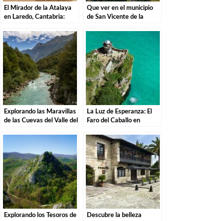
El Mirador de la Atalaya
Que ver en el municipio
en Laredo, Cantabria:
de San Vicente de la
Explorando los Tesoros de
Barquera en Cantabria
la Costa Cántabra
Explorando las Maravillas
La Luz de Esperanza: El
de las Cuevas del Valle del
Faro del Caballo en
Río Asón en Ramales de la
Santoña.
Victoria
Explorando los Tesoros de
Descubre la belleza