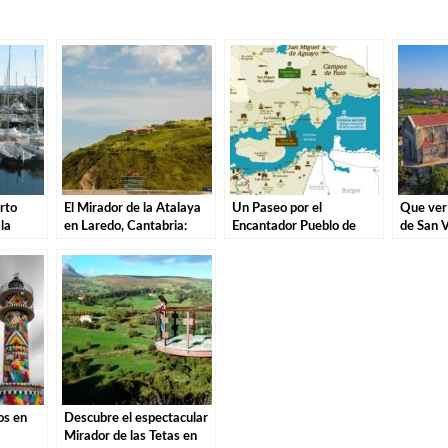
rto
El Mirador de la Atalaya
Un Paseo por el
Que ver 
la
en Laredo, Cantabria:
Encantador Pueblo de
de San V
r.
Explorando los Tesoros de
Campoo de Yuso,
Barquer
la Costa Cántabra
Cantabria.
os en
Descubre el espectacular
Mirador de las Tetas en