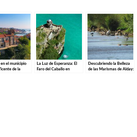
en el municipio
La Luz de Esperanza: El
Descubriendo la Belleza
icente de la
Faro del Caballo en
de las Marismas de Alday:
a en Cantabria
Santoña.
Una Aventura por el
Parque Natural