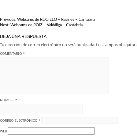
Descubre la magia de
Natural de las Sequías del
estas misteriosas
Nansa en Tudanca.
criaturas
NAVEGACIÓN
Previous:
Webcams de ROCILLO – Rasines – Cantabria
DE
Next:
Webcams de ROIZ – Valdáliga – Cantabria
ENTRADAS
DEJA UNA RESPUESTA
Tu dirección de correo electrónico no será publicada.
Los campos obligator
COMENTARIO
*
NOMBRE
*
CORREO ELECTRÓNICO
*
WEB