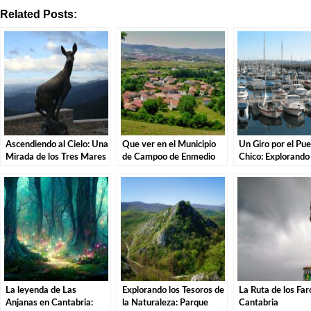
Related Posts:
Ascendiendo al Cielo: Una
Que ver en el Municipio
Un Giro por el Pue
Mirada de los Tres Mares
de Campoo de Enmedio
Chico: Explorando 
en el Puerto de San Glorio
en Cantabria
Costa de Santande
La leyenda de Las
Explorando los Tesoros de
La Ruta de los Far
Anjanas en Cantabria:
la Naturaleza: Parque
Cantabria