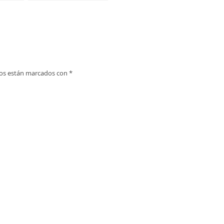
Liérganes: Una vista
imprescindible en
Cantabria
ios están marcados con
*