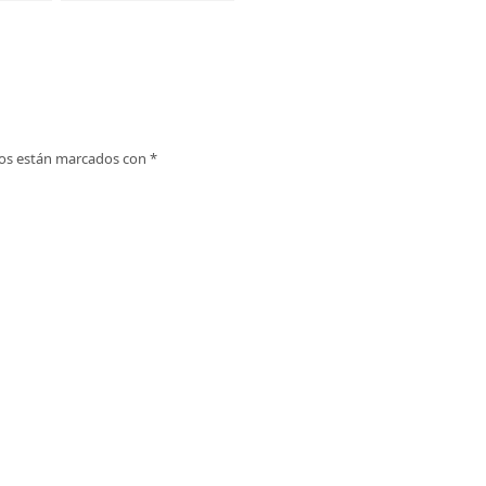
 El
en Suances.
ara tu
ios están marcados con
*