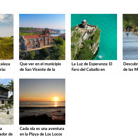
talaya
Que ver en el municipio
La Luz de Esperanza: El
Descubri
ria:
de San Vicente de la
Faro del Caballo en
de las M
soros de
Barquera en Cantabria
Santoña.
Una Ave
Parque 
za
Cada ola es una aventura
rador de
en la Playa de Los Locos