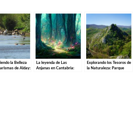
endo la Belleza
La leyenda de Las
Explorando los Tesoros de
arismas de Alday:
Anjanas en Cantabria:
la Naturaleza: Parque
ntura por el
Descubre la magia de
Natural de las Sequías del
Natural
estas misteriosas
Nansa en Tudanca.
criaturas