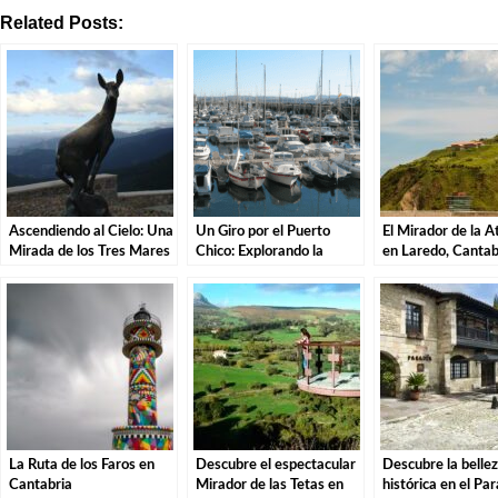
Related Posts:
Ascendiendo al Cielo: Una
Un Giro por el Puerto
El Mirador de la A
Mirada de los Tres Mares
Chico: Explorando la
en Laredo, Cantab
en el Puerto de San Glorio
Costa de Santander.
Explorando los Te
la Costa Cántabra
La Ruta de los Faros en
Descubre el espectacular
Descubre la belle
Cantabria
Mirador de las Tetas en
histórica en el Pa