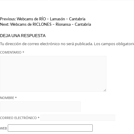
Liérganes: Una vista
Santillana del Mar:
imprescindible en
destino perfecto p
Cantabria
escapada
NAVEGACIÓN
Previous:
Webcams de RÍO – Lamasón – Cantabria
DE
Next:
Webcams de RICLONES – Rionansa – Cantabria
ENTRADAS
DEJA UNA RESPUESTA
Tu dirección de correo electrónico no será publicada.
Los campos obligator
COMENTARIO
*
NOMBRE
*
CORREO ELECTRÓNICO
*
WEB